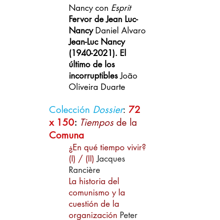
Nancy con
Esprit
Fervor de Jean Luc-
Nancy
Daniel Alvaro
Jean-Luc Nancy
(1940-2021). El
último de los
incorruptibles
João
Oliveira Duarte
Colección
Dossier
:
72
x 150
:
Tiempos
de la
Comuna
¿En qué tiempo vivir?
(
I
) / (
II
)
Jacques
Rancière
La historia del
comunismo y la
cuestión de la
organización
Peter