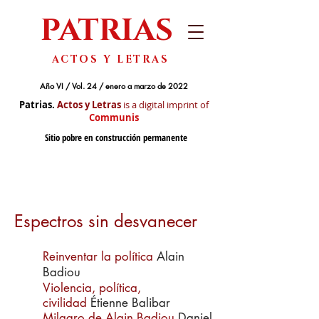
PATRIAS
ACTOS Y LETRAS
Año VI / Vol. 24 / enero a marzo de 2022
Patrias.
Actos y Letras
is a digital imprint of
Communis
Sitio pobre en construcción permanente
Espectros sin desvanecer
Reinventar la política
Alain
Badiou
Violencia, política,
civilidad
Étienne Balibar
Milagro de Alain Badiou
Daniel