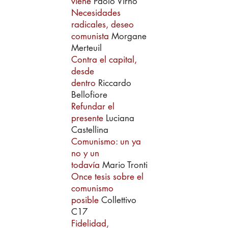
viene
Paolo Virno
Necesidades
radicales, deseo
comunista
Morgane
Merteuil
Contra el capital,
desde
dentro
Riccardo
Bellofiore
Refundar el
presente
Luciana
Castellina
Comunismo: un ya
no y un
todavía
Mario Tronti
Once tesis sobre el
comunismo
posible
Collettivo
C17
Fidelidad,