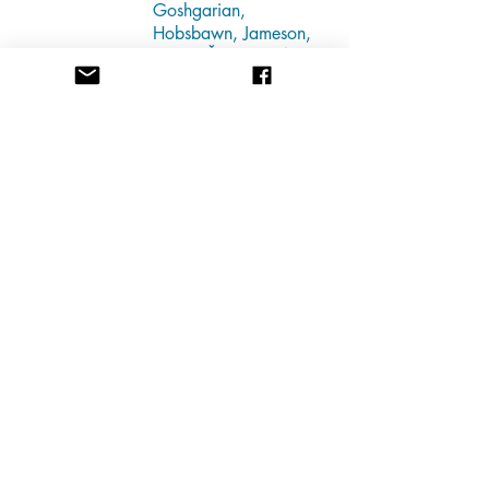
Goshgarian,
Hobsbawn, Jameson,
Negri, Žižek
et al
.
Imperio
y
Multitud
Samir Amin
Imperio, veinte años
después
Michael Hardt &
Antonio Negri
La vigencia de
El manifiesto
comunista
Slavoj Žižek
The Relevance of the Communist
Manifesto
Slavoj Žižek
El movimiento real
Bruno
Bosteels
Grandes y tranquilas y
silenciosas
Daniel Bensaïd
La diferencia vaciada
Enzo
Traverso