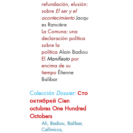
refundación, elusión:
sobre
El ser y el
acontecimiento
Jacqu
es Rancière
La Comuna: una
declaración política
sobre la
política
Alain Badiou
El
Manifiesto
por
encima de su
tiempo
Étienne
Balibar
Colección
Dossier
:
Сто
октябрей Cien
octubres One Hundred
Octobers
Ali, Badiou, Balibar,
Callinicos,