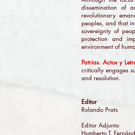
dissemination of a
revolutionary emanc
peoples, and that i
sovereignty of peopl
protection and imp
environment of human
P
atrias. Actos y Letr
critically engages s
and resolution.
Editor
Rolando Prats
Editor Adjunto
Humberto T. Fernán