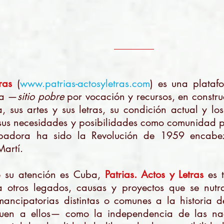
________
ras
(
www.patrias-actosyletras.com
) es una plataf
ta —
sitio pobre
por vocación y recursos, en const
a, sus artes y sus letras, su condición actual y lo
 sus necesidades y posibilidades como comunidad p
ipadora ha sido la Revolución de 1959 encabe
Martí.
de su atención es Cuba,
Patrias. Actos y Letras
es 
 a otros legados, causas y proyectos que se nutr
mancipatorias distintas o comunes a la historia 
uen a ellos— como la independencia de las nac