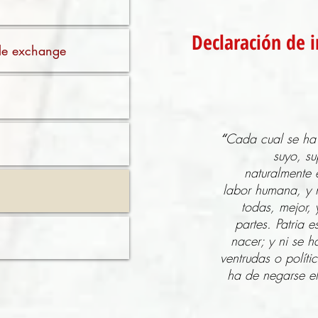
Declaración de i
ible exchange
“
Cada cual se ha 
suyo, su
naturalmente 
labor humana, y n
todas, mejor, 
partes. Patria
nacer; y ni se h
ventrudas o polít
ha de negarse el