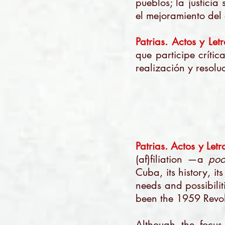
pueblos; la justicia 
el mejoramiento del 
Patrias. Actos y Letr
que participe crític
realización y resolu
Patrias. Actos y Letr
(af)filiation —a
poo
Cuba, its history, it
needs and possibilit
been the 1959 Revol
Although the focus