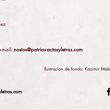
dez
e-mail:
nostos@patrias-actosyletras.com
Ilustración de fondo: Kazimir Mal
yletras.com