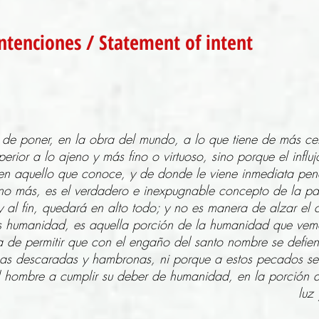
ntenciones / Statement of intent
de poner, en la obra del mundo, a lo que tiene de más cer
perior a lo ajeno y más fino o virtuoso, sino porque el infl
en aquello que conoce, y de donde le viene inmediata pena
o más, es el verdadero e inexpugnable concepto de la patr
y al fin, quedará en alto todo; y no es manera de alzar el 
 es humanidad, es aquella porción de la humanidad que ve
a de permitir que con el engaño del santo nombre se defiend
icas descaradas y hambronas, ni porque a estos pecados s
 hombre a cumplir su deber de humanidad, en la porción de
luz 