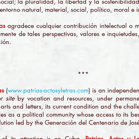
social; la pluralidad, la libertad y la sostenibilida
entorno natural, material, social, político, moral e 
as
agradece cualquier contribución intelectual o ma
amente de tales perspectivas, valores e inquietudes
ción.
***
as
(
www.patrias-actosyletras.com
) is an independen
r site
by vocation and resources, under permane
s arts and letters, its current condition and the chall
ies as a political community whose access to its be
ution led by the Generación del Centenario de José
 of its attention is on Cuba,
Patrias. Actos y Le