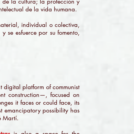
d de la cultura; la protección y
intelectual de la vida humana.
terial, individual o colectiva,
, y se esfuerce por su fomento,
t digital platform of communist
nt construction—, focused on
enges it faces or could face, its
st emancipatory possibility has
 Martí.
tras
is also a space for the