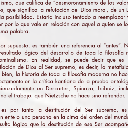
ilismo, que califica de “desmoronamiento de los valo
s, que significa la refutación del Dios moral, de un
ia posibilidad. Estaría incluso tentado a reemplazar 
or por lo que vale en relación con aquel a quien se lo
 una palabra.
or supuesto, es también una referencia al “antes”. 
 resultado lógico del desarrollo de toda la filosof
ominalismo. En realidad, se puede decir que es
milación de Dios al Ser supremo, es decir, la metafís
bien, la historia de toda la filosofía moderna no ha
tamente en la crítica kantiana de la prueba ontoló
ienzudamente en Descartes, Spinoza, Leibniz, inc
na el trabajo, que Nietzsche no hace sino refrendar.
es por tanto la destitución del Ser supremo, es 
n ente o una persona en la cima del orden del mund
sulta lógico que la destitución de ese Ser acompa