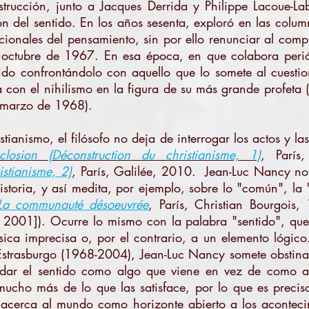
trucción, junto a Jacques Derrida y Philippe Lacoue-L
n del sentido. En los años sesenta, exploró en las colu
icionales del pensamiento, sin por ello renunciar al com
 octubre de 1967. En esa época, en que colabora periód
do confrontándolo con aquello que lo somete al cuesti
con el nihilismo en la figura de su más grande profeta (
 marzo de 1968).
istianismo, el filósofo no deja de interrogar los actos y l
losion (Déconstruction du christianisme, 1)
, Parí
istianisme, 2)
, París, Galilée, 2010. Jean-Luc Nancy no
storia, y así medita, por ejemplo, sobre lo "común", l
La communauté désoeuvrée
, París, Christian Bourgois,
 2001]). Ocurre lo mismo con la palabra "sentido", que
ísica imprecisa o, por el contrario, a un elemento lógic
 Estrasburgo (1968-2004), Jean-Luc Nancy somete obsti
ar el sentido como algo que viene en vez de como al
 mucho más de lo que las satisface, por lo que es precis
 acerca al mundo como horizonte abierto a los aconteci