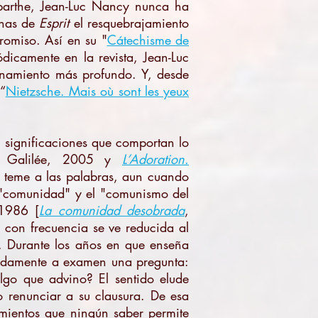
abarthe, Jean-Luc Nancy nunca ha
mnas de
Esprit
el resquebrajamiento
promiso. Así en su "
Cátechisme de
icamente en la revista, Jean-Luc
onamiento más profundo. Y, desde
“
Nietzsche. Mais où sont les yeux
as significaciones que comportan lo
s, Galilée, 2005 y
L’Adoration.
 teme a las palabras, aun cuando
a "comunidad" y el "comunismo del
 1986 [
La comunidad desobrada
,
 con frecuencia se ve reducida al
o. Durante los años en que enseña
nadamente a examen una pregunta:
go que advino? El sentido elude
o renunciar a su clausura. De esa
mientos que ningún saber permite