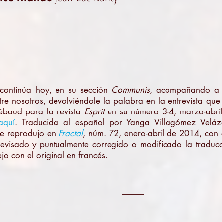
_____
continúa hoy, en su sección
Communis
, acompañando a J
re nosotros, devolviéndole la palabra en la entrevista que 
ébaud para la revista
Esprit
en su número 3-4, marzo-abril
aquí
. Traducida al español por Yanga Villagómez Velá
 se reprodujo en
Fractal
, núm. 72, enero-abril de 2014, con 
evisado y puntualmente corregido o modificado la traducc
ejo con el original en francés.
_____