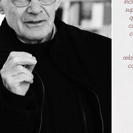
Inc
su
q
c
c
rel
co