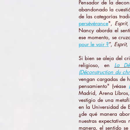
Pensador de la decons
abandonado la cuestió
de las categorías trad
persévérance
",
Esprit
,
Nancy aborda el senti
ese momento, se cruza 
pour le voir ?
”,
Esprit
,
Si bien se aleja del cr
religioso, en
La Déc
(Déconstruction du chr
vengan cargadas de hi
pensamiento" (véase
Madrid, Arena Libros,
vestigio de una metaf
en la Universidad de
¿de qué manera abord
nuestras expectativas
manera, el sentido se