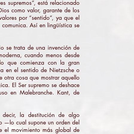
res supremos”, está relacionado
 Dios como valor, garante de los
valores por “sentido”, ya que el
 comunica. Así en lingüística se
No se trata de una invención de
ía moderna, cuando menos desde
 lo que comienza con la gran
ica en el sentido de Nietzsche o
ce otra cosa que mostrar aquello
gica. El Ser supremo se deshace
luso en Malebranche. Kant, de
decir, la destitución de algo
o —lo cual supone un orden del
ñe el movimiento más global de