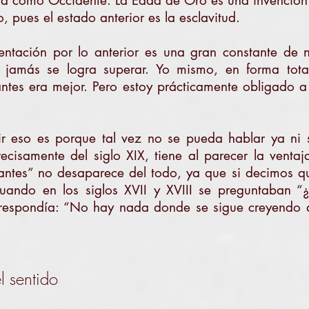
gua como Occidente. La Edad de Oro es una invención 
, pues el estado anterior es la esclavitud.
entación por lo anterior es una gran constante de n
jamás se logra superar. Yo mismo, en forma totalm
ntes era mejor. Pero estoy prácticamente obligado a 
ir eso es porque tal vez no se pueda hablar ya ni 
recisamente del siglo XIX
, tiene al parecer la venta
antes” no desaparece del todo, ya que si decimos 
ando en los siglos XVII y XVIII se preguntaban “
o respondía: “No hay nada donde se sigue creyendo 
l sentido