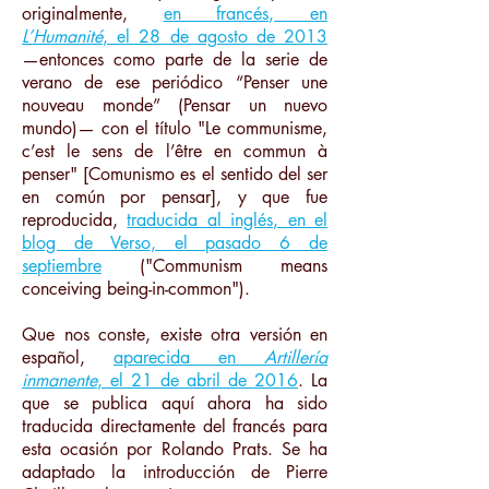
originalmente,
en francés, en
L’Humanité
, el 28 de agosto de 2013
—entonces como parte de la serie de
verano de ese periódico “Penser une
nouveau monde” (Pensar un nuevo
mundo)— con el título "Le communisme,
c’est le sens de l’être en commun à
penser" [Comunismo es el sentido del ser
en común por pensar], y que fue
reproducida,
traducida al inglés, en el
blog de Verso
,
el pasado 6 de
septiembre
("Communism means
conceiving being-in-common").
Que nos conste, existe otra versión en
español,
aparecida en
Artillería
inmanente
, el 21 de abril de 2016
. La
que se publica aquí ahora ha sido
traducida directamente del francés para
esta ocasión por Rolando Prats. Se ha
adaptado la introducción de Pierre