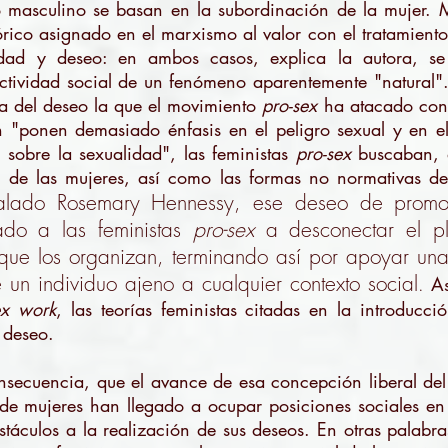
 masculino se basan en la subordinación de la mujer. 
órico asignado en el marxismo al valor con el tratamiento
dad y deseo: en ambos casos, explica la autora, se
ctividad social de un fenómeno aparentemente "natural"
ta del deseo la que el movimiento
pro-sex
ha atacado con
"ponen demasiado énfasis en el peligro sexual y en e
l sobre la sexualidad", las feministas
pro-sex
buscaban, 
l de las mujeres, así como las formas no normativas d
lado Rosemary Hennessy, ese deseo de promov
ado a las feministas
pro-sex
a desconectar el pl
s que los organizan, terminando así por apoyar un
n individuo ajeno a cualquier contexto social
.
As
ex work
, las teorías feministas citadas en la introduc
 deseo.
onsecuencia, que el avance de esa concepción liberal del
de mujeres han llegado a ocupar posiciones sociales en l
áculos a la realización de sus deseos. En otras palabras