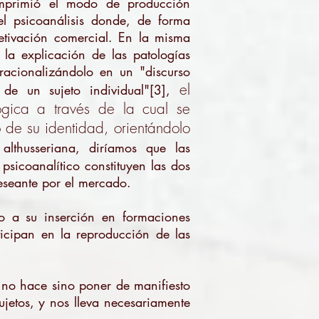
 imprimió el modo de producción
del psicoanálisis donde, de forma
etivación comercial.
En la misma
 la explicación de las patologías
 racionalizándolo en un "discurso
el
de un sujeto individual"[3],
ógica a través de la cual se
 de su identidad, orientándolo
althusseriana, diríamos que las
 psicoanalítico constituyen las dos
eseante por el mercado.
to a su inserción en formaciones
rticipan en la reproducción de las
e no hace sino poner de manifiesto
ujetos, y nos lleva necesariamente