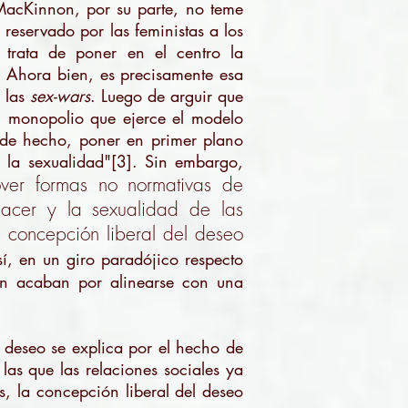
MacKinnon, por su parte, no teme
 reservado por las feministas a los
 trata de poner en el centro la
. Ahora bien, es precisamente esa
 las
sex-wars
. Luego de arguir que
l monopolio que ejerce el modelo
de hecho, poner en primer plano
e la sexualidad"[3]. Sin embargo,
er formas no normativas de
acer y la sexualidad de las
a concepción liberal del deseo
í, en un giro paradójico respecto
ción acaban por alinearse con una
 deseo se explica por el hecho de
as que las relaciones sociales ya
, la concepción liberal del deseo