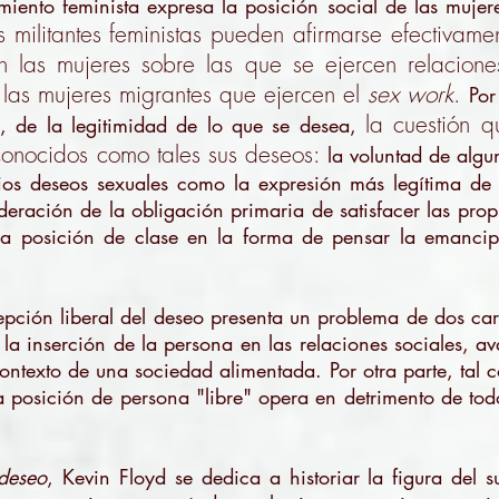
miento feminista expresa la posición social de las mujer
s militantes feministas pueden afirmarse efectivam
n las mujeres sobre las que se ejercen relacion
las mujeres migrantes que ejercen el
sex work
.
Por
la cuestión 
, de la legitimidad de lo que se desea,
onocidos como tales sus deseos:
la voluntad de algun
pios deseos sexuales como la expresión más legítima d
deración de la obligación primaria de satisfacer las prop
una posición de clase en la forma de pensar la emancip
ción liberal del deseo presenta un problema de dos cara
 la inserción de la persona en las relaciones sociales, av
contexto de una sociedad alimentada. Por otra parte, tal 
 posición de persona "libre" opera en detrimento de tod
 deseo
, Kevin Floyd se dedica a historiar la figura del 