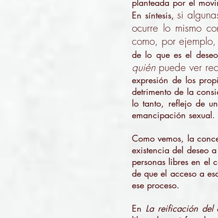
planteada por el movi
si alguna
En síntesis,
ocurre lo mismo co
como, por ejemplo, 
de lo que es el deseo
quién
puede ver rec
expresión de los pro
detrimento de la consi
lo tanto, reflejo de 
emancipación sexual
.
Como vemos, la concep
existencia del deseo a
personas libres en el 
de que el acceso a esa
ese proceso.
En
La reificación del