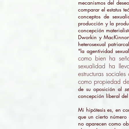
mecanismos del deseo
comparar el estatus te
conceptos de sexuali
producción y la produ
concepción materialis
Dworkin y MacKinnon 
heterosexual patriarca
"la agentividad sexua
como bien ha seña
sexualidad ha llev
estructuras sociale
como propiedad de u
de su oposición al
s
concepción liberal del
Mi hipótesis es, en c
que un cierto número 
no aparecen como obst