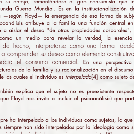
o a su antojo, remontándose al giro consumista que
egunda Guerra Mundial. Es en la institucionalización 
leja —según Floyd— la emergencia de esa forma de subj
oanálisis atribuye a la familia una función central en
e a aislar el deseo "de otras propiedades corporales",
 como un medio para revelar la verdad, la esencia 
, de hecho, interpretarse como una forma ideol
o a comprender su deseo como elemento constitutivo
acia el consumo comercial
. En una perspectiva 
cturales de la familia y su racionalización en el discurso
e las cuales el individuo es
interpelado
[4] como sujeto d
mbién explica que el sujeto no es preexistente respec
 que Floyd nos invita a incluir el psicoanálisis) que pa
pre ha interpelado a los individuos como sujetos, lo qu
s siempre han sido interpelados por la ideología como s