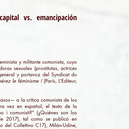
capital vs. emancipación
minista y militante comunista, cuyo
ras sexuales (prostitutas, actrices
general y portavoz del Syndicat du
bérez le féminisme !
(París, L’Editeur,
asos— a la crítica comunista de los
ra vez en español, el texto de la
o i comunisti?” (¿Quiénes son los
 2017), tal como se publicó en
o del Collettivo C17), Milán-Udine,