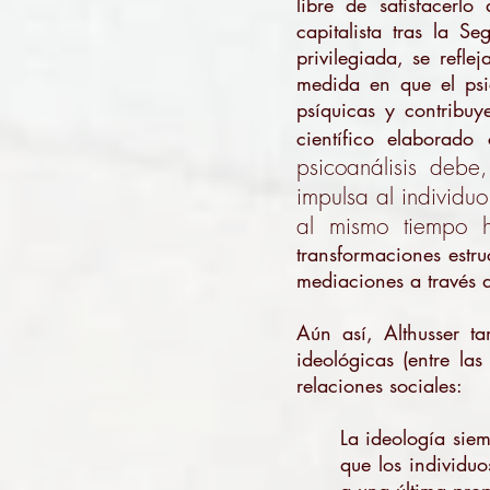
libre de satisfacerl
capitalista tras la S
privilegiada, se ref
medida en que el psic
psíquicas y contribuy
científico elaborado
psicoanálisis debe
impulsa al individu
al mismo tiempo h
transformaciones estru
mediaciones a través d
Aún así, Althusser ta
ideológicas (entre las
relaciones sociales:
La ideología siem
que los individuo