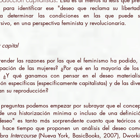
Esta es al menos la tesis que pr
o para identificar ese "deseo que reclama su libert
ara determinar las condiciones en las que puede
ivo, en una perspectiva feminista y revolucionaria.
 capital
nder las razones por las que el feminismo ha podido, 
ipación de las mujeres? ¿Por qué en la mayoría de lo
ria? ¿Y qué ganamos con pensar en el deseo material
n específicas (específicamente capitalistas) y de las dive
ran su reproducción?
 preguntas podemos empezar por subrayar que el concep
 de una historización mínima o incluso de una definic
"deseo" es tanto más sorprendente cuanto que teóricos
hace tiempo que proponen un análisis del deseo como 
obra
Intercourse
(Nueva York, BasicBooks, 2007), Dworki