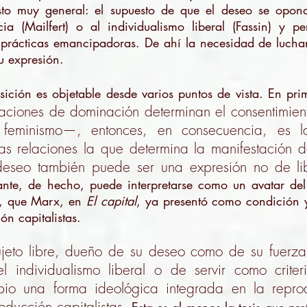
to muy general: el supuesto de que el deseo se opond
ia (Mailfert) o al individualismo liberal (Fassin) y pe
y prácticas emancipadoras. De ahí la necesidad de luchar
u expresión.
sición es objetable desde varios puntos de vista. En pr
relaciones de dominación determinan el consentim
feminismo—, entonces, en consecuencia, es l
as relaciones la que determina la manifestación
deseo también puede ser una expresión no de lib
ante, de hecho, puede interpretarse como un avatar del 
l, que Marx, en
El capital
, ya presentó como condición 
ón capitalistas.
sujeto libre, dueño de su deseo como de su fuerza
l individualismo liberal o de servir como criter
io una forma ideológica integrada en la repro
oducción capitalistas
.