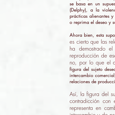
se basa en un supues
(Delphy), a la violenc
prácticas alienantes 
o reprima el deseo y s
Ahora bien, esta supo
es cierto que las 
ha demostrado el 
reproducción de es
no, por lo que el 
figura del sujeto dese
intercambio comercia
relaciones de producci
Así, la figura del 
contradicción con e
representa en camb
intercambio y de pr