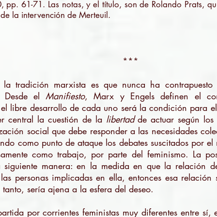
 pp. 61-71. Las notas, y el título, son de Rolando Prats, qui
de la intervención de Merteuil.
***
e la tradición marxista es que nunca ha contrapuesto
l. Desde el
Manifiesto
, Marx y Engels definen el c
el libre desarrollo de cada uno será la condición para el
er central la cuestión de la
libertad
de actuar según los 
zación social que debe responder a las necesidades cole
ando como punto de ataque los debates suscitados por el
isamente como trabajo, por parte del feminismo. La po
 siguiente manera: en la medida en que la relación de
las personas implicadas en ella, entonces esa relación s
 tanto, sería ajena a la esfera del deseo.
artida por corrientes feministas muy diferentes entre sí,