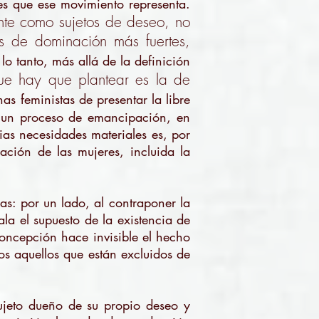
es que ese movimiento representa.
ente como sujetos de deseo, no
es de dominación más fuertes,
 lo tanto, más allá de la definición
que hay que plantear es la de
as feministas de presentar la libre
e un proceso de emancipación, en
ias necesidades materiales es, por
ación de las mujeres, incluida la
s: por un lado, al contraponer la
ala el supuesto de la existencia de
concepción hace invisible el hecho
os aquellos que están excluidos de
sujeto dueño de su propio deseo y