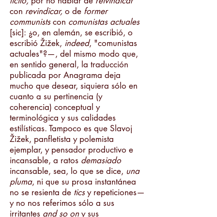
lícito,
por no hablar de
reivindicar
con
revindicar,
o de
former
communists
con
comunistas actuales
[sic]:
¿o, en alemán, se escribió, o
escribió
Žižek,
indeed
, "comunistas
actuales"?
—, del mismo modo que,
en sentido general, la traducción
publicada por Anagrama deja
mucho que desear, siquiera sólo en
cuanto a su pertinencia (y
coherencia) conceptual y
terminológica y sus calidades
estilísticas. Tampoco es que
Slavoj
Žižek, panfletista y polemista
ejemplar, y pensador productivo e
incansable, a ratos
demasiado
incansable, sea, lo que se dice,
una
pluma
, ni que su prosa instantánea
no se resienta de
tics
y repeticiones
—
y no nos referimos sólo a sus
irritantes
and
so on
y sus