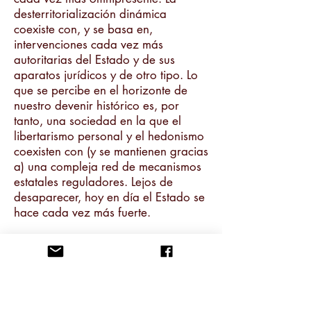
desterritorialización dinámica
coexiste con, y se basa en,
intervenciones cada vez más
autoritarias del Estado y de sus
aparatos jurídicos y de otro tipo. Lo
que se percibe en el horizonte de
nuestro devenir histórico es, por
tanto, una sociedad en la que el
libertarismo personal y el hedonismo
coexisten con (y se mantienen gracias
a) una compleja red de mecanismos
estatales reguladores. Lejos de
desaparecer, hoy en día el Estado se
hace cada vez más fuerte.
Cuando, debido al papel
fundamental del «intelecto general»
(el conocimiento y la cooperación
social) en la creación de riqueza,
esta adquiere formas cada vez más