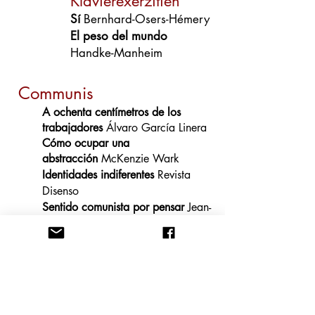
Klavierexerzitien
Sí
Bernhard-Osers-Hémery
El peso del mundo
Handke-Manheim
Communis
A ochenta centímetros de los
trabajadores
Álvaro García Linera
Cómo ocupar una
abstracción
McKenzie Wark
Identidades indiferentes
Revista
Disenso
Sentido comunista por pensar
Jean-
Luc Nancy
Sentido que no hace mundo
Jean-
Luc Nancy
Pensar lo innegociable
Vladimir
Safatle