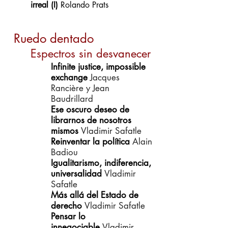
irreal (I)
Rolando Prats
Ruedo dentado
Espectros sin desvanecer
Infinite justice, impossible
exchange
Jacques
Rancière y Jean
Baudrillard
Ese oscuro deseo de
librarnos de nosotros
mismos
Vladimir Safatle
Reinventar la política
Alain
Badiou
Igualitarismo, indiferencia,
universalidad
Vladimir
Safatle
Más allá del Estado de
derecho
Vladimir Safatle
Pensar lo
innegociable
Vladimir