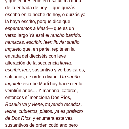
y que él presiente en esa última línea 
de la entrada de hoy —que quizás 
escriba en la noche de hoy, o quizás ya 
la haya escrito, porque dice que
esperaremos a Masó
— que es un 
verso largo
 Ya está el rancho barrido: 
hamacas, escribir; leer; lluvia; sueño 
inquieto
 que, en parte, repite en la 
entrada del dieciséis con leve 
alteración de la secuencia
 lluvia, 
escribir, leer
, sustantivo y verbos caros, 
solitarios, de orden divino. 
Un sueño 
inquieto
 escribe Martí hoy hace ciento 
veintiún años… Y mañana, catorce, 
entonces sí menciona Dos Ríos, 
Rosalío va y viene, trayendo recados, 
leche, cubiertos, platos: ya es prefecto 
de Dos Ríos,
 y enumera esta vez 
sustantivos de orden cotidiano pero 