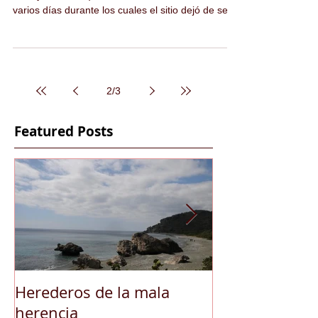
varios días durante los cuales el sitio dejó de ser...
2
/
3
Featured Posts
Herederos de la mala
Astillero, barc
herencia
Patrias