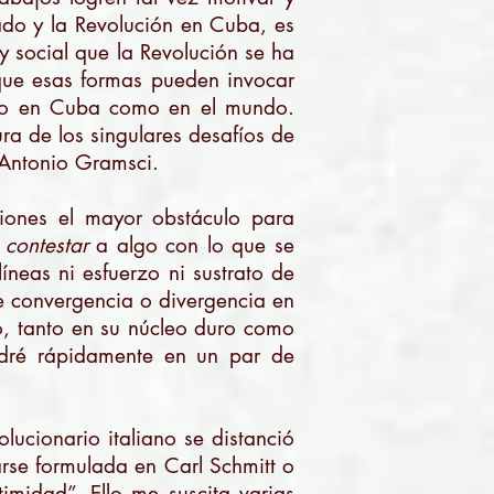
tado y la Revolución en Cuba, es
y social que la Revolución se ha
 que esas formas pueden invocar
nto en Cuba como en el mundo.
ura de los singulares desafíos de
r Antonio Gramsci.
iones el mayor obstáculo para
,
contestar
a algo con lo que se
neas ni esfuerzo ni sustrato de
e convergencia o divergencia en
do, tanto en su núcleo duro como
ndré rápidamente en un par de
olucionario italiano se distanció
rse formulada en Carl Schmitt o
imidad”. Ello me suscita varias