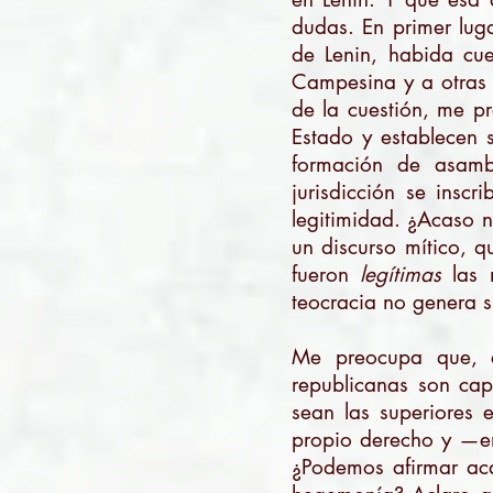
dudas. En primer lug
de Lenin, habida cue
Campesina y a otras 
de la cuestión, me p
Estado y establecen 
formación de asambl
jurisdicción se insc
legitimidad. ¿Acaso n
un discurso mítico, 
fueron
legítimas
las 
teocracia no genera s
Me preocupa que, en
republicanas son ca
sean las superiores 
propio derecho y —e
¿Podemos afirmar aca