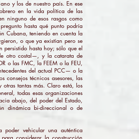
liano y los de nuestro país. En ese
brero en la vida política de las
enen ninguno de esos rasgos como
e pregunto hasta qué punto podría
ión Cubana, teniendo en cuenta la
urgieron, o que ya existían pero se
 persistido hasta hoy; sólo que el
e otro costal—, y la catarata de
CDR o las FMC, la FEEM o la FEU,
ntecedentes del actual PCC— o la
s consejos técnicos asesores, las
otras tantas más. Claro está, los
neral, todas esas organizaciones
hacia abajo, del poder del Estado,
n dinámica bi-direccional o de
a poder vehicular una auténtica
para considerar la construcción