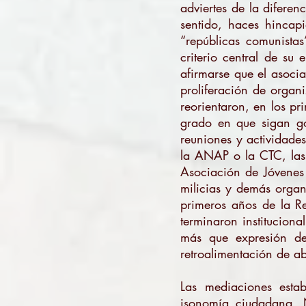
adviertes de la diferen
sentido, haces hincap
“repúblicas comunista
criterio central de su
afirmarse que el asoci
proliferación de organi
reorientaron, en los p
grado en que sigan go
reuniones y actividade
la ANAP o la CTC, las
Asociación de Jóvenes 
milicias y demás organ
primeros años de la Re
terminaron institucion
más que expresión de
retroalimentación de ab
Las mediaciones esta
isonomía ciudadana. N