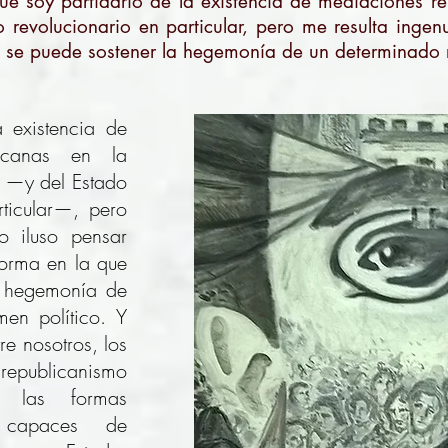
e soy partidario de la existencia de mediaciones r
 revolucionario en particular, pero me resulta ingen
e se puede sostener la hegemonía de un determinado r
a existencia de
licanas en la
 —y del Estado
rticular—, pero
o iluso pensar
forma en la que
a hegemonía de
en político. Y
e nosotros, los
epublicanismo
o las formas
n capaces de