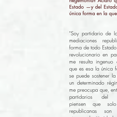
hegemonía? Aclaro qu
Estado —y del Estado
única forma en la qu
"Soy partidario de l
mediaciones repub
forma de todo Estado
revolucionario en pa
me resulta ingenuo 
que es esa la única 
se puede sostener l
un determinado régim
me preocupa que, entr
partidarios del r
piensen que sol
republicanas so