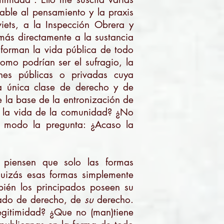
able al pensamiento y la praxis
iets, a la Inspección Obrera y
más directamente a la sustancia
nforman la vida pública de todo
omo podrían ser el sufragio, la
ones públicas o privadas cuya
a única clase de derecho y de
e la base de la entronización de
n la vida de la comunidad? ¿No
o modo la pregunta: ¿Acaso la
o piensen que solo las formas
quizás esas formas simplemente
mbién los principados poseen su
tado de derecho, de
su
derecho.
egitimidad? ¿Que no (man)tiene