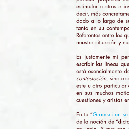
estimular a otros a i
decir, más concretame
dado a lo largo de s
tanto en su contemp
Referentes entre los q
nuestra situación y n
Es justamente mi pe
escribir las líneas qu
está esencialmente d
contestación
, sino ap
este u otro particula
en sus muchos matic
cuestiones y aristas e
En tu “
Gramsci en su 
de la noción de “dic
en Lenin. Y que esa 