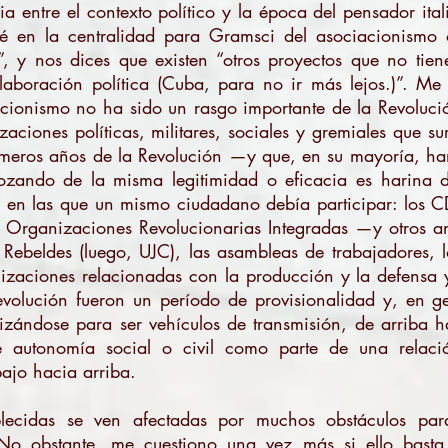
cia entre el contexto político y la época del pensador ita
ié en la centralidad para Gramsci del asociacionismo o
s”, y nos dices que existen “otros proyectos que no ti
 elaboración política (Cuba, para no ir más lejos.)”. M
acionismo no ha sido un rasgo importante de la Revoluc
zaciones políticas, militares, sociales y gremiales que s
rimeros años de la Revolución —y que, en su mayoría, han
zando de la misma legitimidad o eficacia es harina d
s en las que un mismo ciudadano debía participar: los 
 Organizaciones Revolucionarias Integradas —y otros a
Rebeldes (luego, UJC), las asambleas de trabajadores, lo
izaciones relacionadas con la producción y la defensa y 
volución fueron un período de provisionalidad y, en ge
alizándose para ser vehículos de transmisión, de arriba 
 autonomía social o civil como parte de una relació
ajo hacia arriba.
blecidas se ven afectadas por muchos obstáculos par
o obstante, me cuestiono una vez más si ello basta 