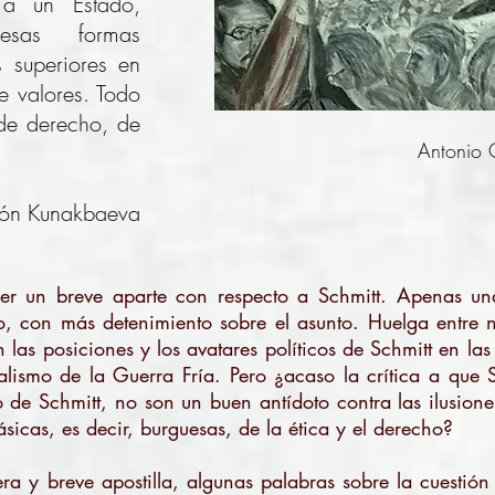
d a un Estado,
esas formas
 superiores en
de valores. Todo
de derecho, de
Antonio 
rón Kunakbaeva
er un breve aparte con respecto a Schmitt. Apenas un
o, con más detenimiento sobre el asunto. Huelga entre 
 las posiciones y los avatares políticos de Schmitt en la
alismo de la Guerra Fría. Pero ¿acaso la crítica a que S
o de Schmitt, no son un buen antídoto contra las ilusione
sicas, es decir, burguesas, de la ética y el derecho?
era y breve apostilla, algunas palabras sobre la cuestió