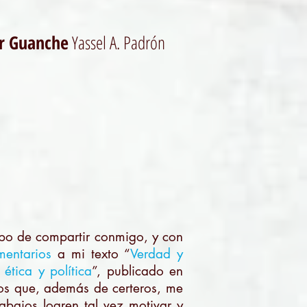
ar Guanche
Yassel A. Padrón
mpo de compartir conmigo, y con
mentarios
a mi texto “
Verdad y
ética y política
”, publicado en
ios que, además de certeros, me
abajos logren tal vez motivar y