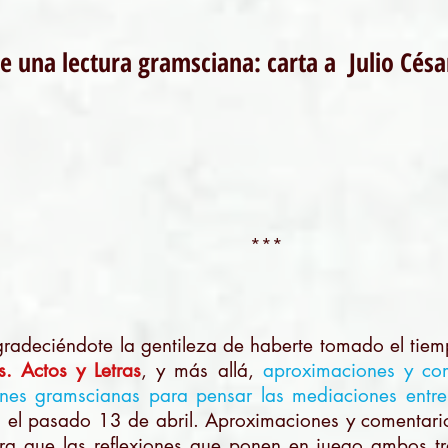
de una lectura gramsciana: carta a Julio Cés
***
radeciéndote la gentileza de haberte tomado el tie
as. Actos y Letras
, y más allá,
aproximaciones y co
ones gramscianas para pensar las mediaciones entre 
al el pasado 13 de abril. Aproximaciones y comentar
ra que las reflexiones que ponen en juego ambos tr