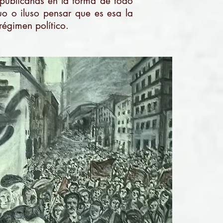
epublicanas en la forma de todo
uo o iluso pensar que es esa la
égimen político.