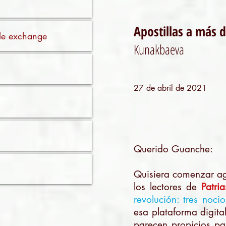
Apostillas a más 
ible exchange
Kunakbaeva
27 de abril de 2021
Querido Guanche:
Quisiera comenzar ag
los lectores de
Patri
revolución: tres noci
esa plataforma digit
parecen propicios pa