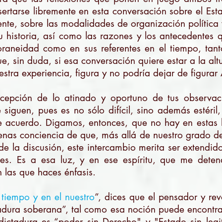
nsertarse libremente en esta conversación sobre el Es
nte, sobre las modalidades de organización política 
u historia, así como las razones y los antecedentes
oraneidad como en sus referentes en el tiempo, ta
ue, sin duda, si esa conversación quiere estar a la alt
uestra experiencia, figura y no podría dejar de figura
rcepción de lo atinado y oportuno de tus observac
e siguen, pues es no sólo difícil, sino además estéril
e acuerdo. Digamos, entonces, que no hay en estas lí
enas conciencia de que, más allá de nuestro grado d
r de la discusión, este intercambio merita ser extendi
es. Es a esa luz, y en ese espíritu, que me dete
n las que haces énfasis.
tiempo y en el nuestro
”, dices que el pensador y rev
tadura soberana”, tal como esa noción puede encontra
dictadura es “poder sin Derecho" y "Estado sin legit