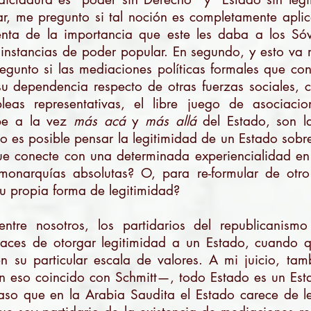
ar, me pregunto si tal noción es completamente aplic
nta de la importancia que este les daba a los Sóv
instancias de poder popular. En segundo, y esto va 
regunto si las mediaciones políticas formales que co
su dependencia respecto de otras fuerzas sociales, c
eas representativas, el libre juego de asociaci
ribe a la vez
más acá
y
más allá
del Estado, son l
o es posible pensar la legitimidad de un Estado sobr
que conecte con una determinada experiencialidad e
monarquías absolutas? O, para re-formular de otr
u propia forma de legitimidad?
tre nosotros, los partidarios del republicanism
paces de otorgar legitimidad a un Estado, cuando 
en su particular escala de valores. A mi juicio, ta
n eso coincido con Schmitt—, todo Estado es un Es
so que en la Arabia Saudita el Estado carece de l