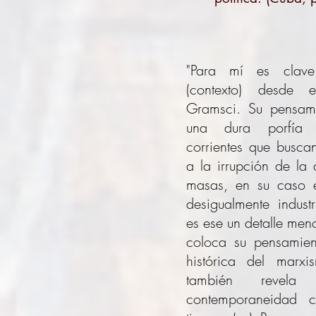
"Para mí es clav
(contexto) desde 
Gramsci. Su pensam
una dura porfía 
corrientes que busca
a la irrupción de la
masas, en su caso 
desigualmente indus
es ese un detalle men
coloca su pensamien
histórica del marx
también revela
contemporaneidad 