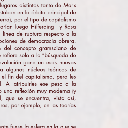
lugares distintos tanto de Marx
taban en la órbita principal de
erra), por el tipo de capitalismo
iarían luego Hilferding y Rosa
línea de ruptura respecto a la
 nociones de democracia obrera.
ón del concepto gramsciano de
 refiere solo a la “búsqueda de
revolución gane en esas nuevas
a algunos núcleos teóricos de
l fin del capitalismo, pero les
l. Al atribuirles ese peso a la
ujo una reflexión muy moderna (y
, que se encuentra, vista así,
es, por ejemplo, en las teorías
ste fuese la esfera en la que se