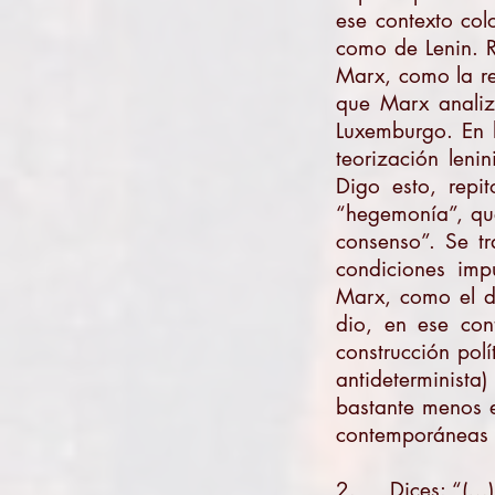
ese contexto col
como de Lenin. R
Marx, como la ref
que Marx analiz
Luxemburgo. En l
teorización leni
Digo esto, repi
“hegemonía”, que
consenso”. Se t
condiciones imp
Marx, como el de
dio, en ese cont
construcción pol
antideterminista
bastante menos e
contemporáneas 
2. Dices: “(…) [