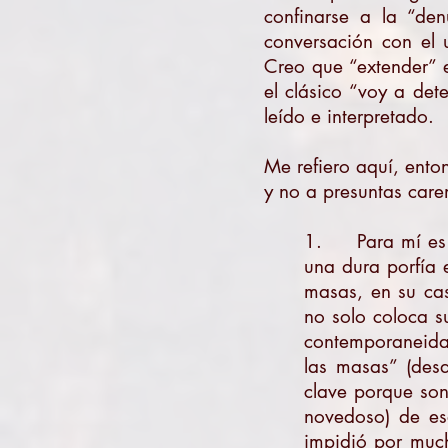
confinarse a la “de
conversación con el u
Creo que “extender” 
el clásico “voy a det
leído e interpretado.
Me refiero aquí, ento
y no a presuntas care
1. Para mí es c
una dura porfía 
masas, en su cas
no solo coloca s
contemporaneidad
las masas” (des
clave porque so
novedoso) de esa
impidió por much