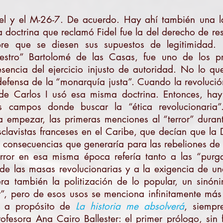
y el M-26-7. De acuerdo. Hay ahí también una larg
 doctrina que reclamó Fidel fue la del derecho de res
re que se diesen sus supuestos de legitimidad. 
estro” Bartolomé de las Casas, fue uno de los pr
resencia del ejercicio injusto de autoridad. No lo q
efensa de la “monarquía justa”. Cuando la revolución
de Carlos I usó esa misma doctrina. Entonces, hay 
os campos donde buscar la “ética revolucionaria
ra empezar, las primeras menciones al “terror” duran
sclavistas franceses en el Caribe, que decían que la
as consecuencias que generaría para las rebeliones de
error en esa misma época refería tanto a las “purg
 de las masas revolucionarias y a la exigencia de u
 era también la politización de lo popular, un sinó
”, pero de esos usos se menciona infinitamente más el
s, a propósito de
La historia me absolverá
, siempr
rofesora Ana Cairo Ballester: el primer prólogo, si