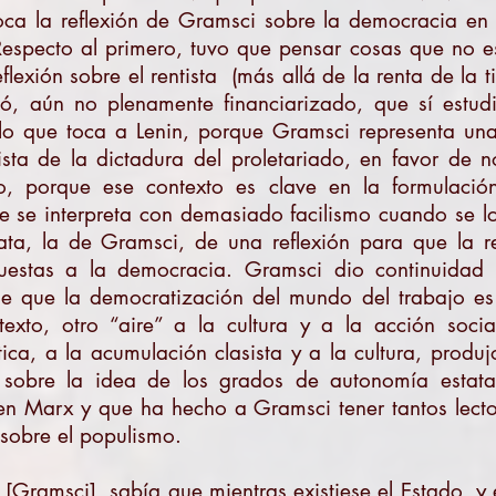
oca la reflexión de Gramsci sobre la democracia en 
especto al primero, tuvo que pensar cosas que no es
lexión sobre el rentista (más allá de la renta de la ti
ó, aún no plenamente financiarizado, que sí estud
o que toca a Lenin, porque Gramsci representa una 
nista de la dictadura del proletariado, en favor de
to, porque ese contexto es clave en la formulaci
 se interpreta con demasiado facilismo cuando se lo
rata, la de Gramsci, de una reflexión para que la 
uestas a la democracia. Gramsci dio continuidad 
 que la democratización del mundo del trabajo es e
exto, otro “aire” a la cultura y a la acción socia
ítica, a la acumulación clasista y a la cultura, prod
) sobre la idea de los grados de autonomía estatal
n Marx y que ha hecho a Gramsci tener tantos lector
sobre el populismo.
Gramsci] sabía que mientras existiese el Estado, y e