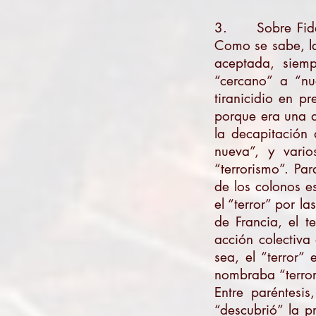
3. Sobre Fidel 
Como se sabe, la
aceptada, siemp
“cercano” a “nu
tiranicidio en p
porque era una d
la decapitación 
nueva”, y vari
“terrorismo”. Pa
de los colonos e
el “terror” por l
de Francia, el t
acción colectiva
sea, el “terror”
nombraba “terror
Entre paréntesi
“descubrió” la p