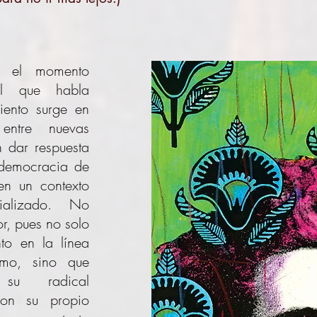
e el momento
el que habla
iento surge en
entre nuevas
n dar respuesta
 democracia de
en un contexto
trializado. No
or, pues no solo
to en la línea
ismo, sino que
 su radical
con su propio