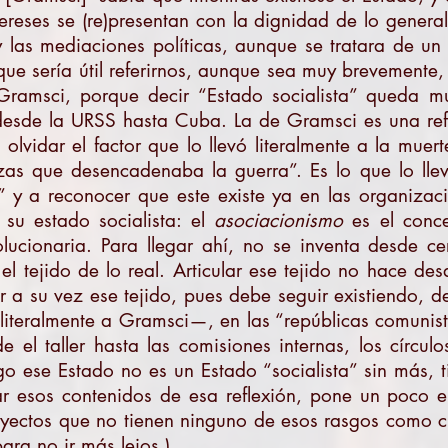
ereses se (re)presentan con la dignidad de lo general,
y las mediaciones políticas, aunque se tratara de un
ue sería útil referirnos, aunque sea muy brevemente, 
Gramsci, porque decir “Estado socialista” queda mu
 desde la URSS hasta Cuba. La de Gramsci es una refl
vidar el factor que lo llevó literalmente a la mue
zas que desencadenaba la guerra”. Es lo que lo lle
a” y a reconocer que este existe ya en las organizac
 su estado socialista: el
asociacionismo
es el conce
lucionaria. Para llegar ahí, no se inventa desde ce
el tejido de lo real. Articular ese tejido no hace des
 a su vez ese tejido, pues debe seguir existiendo, 
literalmente a Gramsci—, en las “repúblicas comunist
e el taller hasta las comisiones internas, los círcul
o ese Estado no es un Estado “socialista” sin más, t
ar esos contenidos de esa reflexión, pone un poco en
oyectos que no tienen ninguno de esos rasgos como cr
para no ir más lejos.)