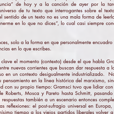
nuncia” de hoy y a la canción de ayer por la ta
niverso de tu texto que interrogantes sobre el texto
el sentido de un texto no es una mala forma de leer
enerme en lo que no dices”, lo cual casi siempre cond
nces, solo a la forma en que personalmente encuadro 
ncias en lo que escribes.
lave el momento (contexto) desde el que habla Gra
entre nuevas corrientes que buscan dar respuesta a l
o en un contexto desigualmente industrializado. No
u pensamiento en la línea histórica del marxismo, si
 con su propio tiempo: Gramsci tuvo que lidiar con l
de Roberts, Mosca y Pareto hasta Schmitt, pasando
n respuestas también a un escenario entonces comp
s reflexiones: el post-sufragio universal en Europa
ísimo tiempo a los viejos partidos liberales volver 