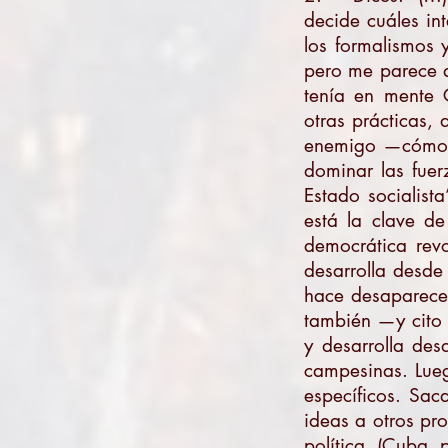
decide cuáles int
los formalismos 
pero me parece q
tenía en mente 
otras prácticas,
enemigo —cómo ol
dominar las fuer
Estado socialist
está la clave de
democrática revo
desarrolla desde 
hace desaparecer
también —y cito 
y desarrolla desd
campesinas. Lueg
específicos. Sac
ideas a otros pr
política. (Cuba, 