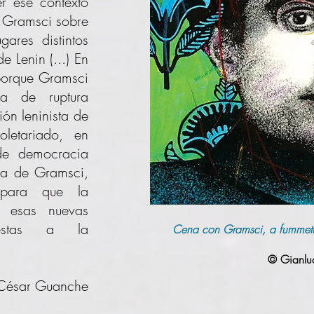
er ese contexto
e Gramsci sobre
ares distintos
 Lenin (...) En
 porque Gramsci
ea de ruptura
ión leninista de
oletariado, en
de democracia
, la de Gramsci,
 para que la
n esas nuevas
uestas a la
Cena con Gramsci, a fummett
© Gianluc
 César Guanche