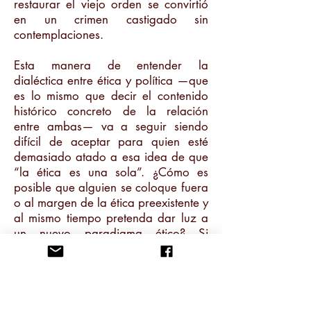
restaurar el viejo orden se convirtió
en un crimen castigado sin
contemplaciones.
Esta manera de entender la
dialéctica entre ética y política —que
es lo mismo que decir el contenido
histórico concreto de la relación
entre ambas— va a seguir siendo
difícil de aceptar para quien esté
demasiado atado a esa idea de que
“la ética es una sola”. ¿Cómo es
posible que alguien se coloque fuera
o al margen de la ética preexistente y
al mismo tiempo pretenda dar luz a
un nuevo paradigma ético? Si
aceptáramos la existencia de éticas
particulares, ¿no nos llevaría ello a
un relativismo que aniquilaría toda
idea de lo ético? Viejas monsergas
filosóficas. Se entiende que para el