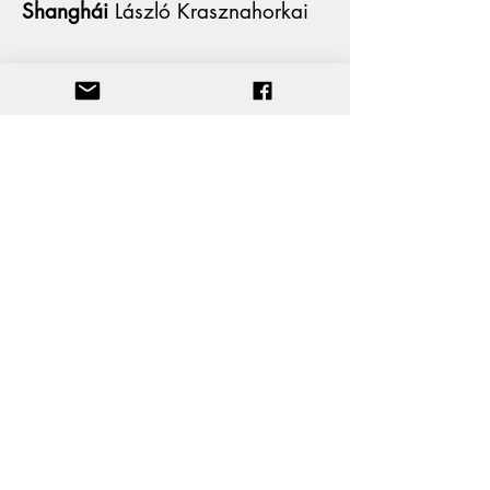
Shanghái
László Krasznahorkai
Más vasta será la llanura
Daniel
S. Milo
Sí
Bernhard-Osers-Hémery
nostos@patrias-actosyletras.com