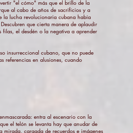
ertir "el cómo" más que el brillo de la
orque al cabo de años de sacrificios y a
ue la lucha revolucionaria cubana había
. Descubren que cierta manera de aplaudir
s filas, el desdén o la negativa a aprender
ceso insurreccional cubano, que no puede
ras referencias en alusiones, cuando
enmascarada: entra al escenario con la
ue el telón se levanta hay que anudar de
stra mirada, cargada de recuerdos e imágenes