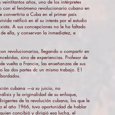
veintitantos años, uno de los intérpretes
to con el fenómeno revolucionario cubano en
 convertiría a Cuba en el primer país
ida ratificó en él su interés por el estudio
ista. A sus concepciones no le ha faltado
de ella, y conservan la inmediatez, e
con revolucionarios, llegando o compartir en
ncebidas, sino de experiencias. Profesor de
de vuelta a Francia, las enseñanzas de sus
mo las dos partes dc un mismo trabajo. E1
 abordados.
ución cubana —a su juicio, no
lisis y la originalidad de su enfoque,
dirigentes de la revolución cubana, los que le
odo el año 1966, tuvo oportunidad de hablar
quien concibió y dirigió esa lucha, el