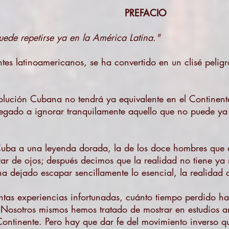
PREFACIO
ede repetirse ya en la América Latina."
ntes latinoamericanos, se ha convertido en un clisé peligr
volución Cubana no tendrá ya equivalente en el Continen
legado a ignorar tranquilamente aquello que no puede ya
uba a una leyenda dorada, la de los doce hombres que 
rar de ojos; después decimos que la realidad no tiene y
 dejado escapar sencillamente lo esencial, la realidad 
antas experiencias infortunadas, cuánto tiempo perdido ha
! Nosotros mismos hemos tratado de mostrar en estudios an
ontinente. Pero hay que dar fe del movimiento inverso q