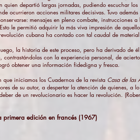
 quien departió largas jornadas, pudiendo escuchar los re
nde ocurrieron acciones militares decisivas. Tuvo ademá
onservarse: mensajes en pleno combate, instrucciones a lo
. Esto le permitió adquirir la más viva impresión de aquell
 revolución cubana ha contado con tal caudal de material 
ego, la historia de este proceso, pero ha derivado de él
o, contrastándolas con la experiencia personal, de aciert
 logró obtener una información fidedigna y fresca.
n que iniciamos los Cuadernos de la revista
Casa de las 
res de su autor, a despertar la atención de quienes, a lo
deber de un revolucionario es hacer la revolución. (
Rober
la primera edición en francés (1967)