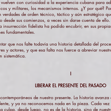
; vuelven con curiosidad a la experiencia cubana para adv
líticos y militares, los mecanismos internos. ¿Y por qué? P
 verdades de orden técnico, táctico y aún estratégico q
o desde sus comienzos, a veces sin darse cuenta de ello
 insurrección fidelista ha podido encubrir, en sus propia
ones fundamentales.
tar que nos falte todavía una historia detallada del pro
es y actores, y que esa falta nos fuerce a abreviar nuest
n sistemática.
I
LIBERAR EL PRESENTE DEL PASADO
ontemporáneos de nuestro presente. La historia avanza 
ente, y ya no reconocemos nada en la pieza. Cada vez q
 La culpa, desde luego, no es de la historia, sino de nue