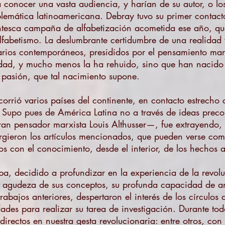
conocer una vasta audiencia, y harían de su autor, o los 
blemática latinoamericana. Debray tuvo su primer contac
ntesca campaña de alfabetización acometida ese año, que
fabetismo. La deslumbrante certidumbre de una realidad viv
rios contemporáneos, presididos por el pensamiento marx
idad, y mucho menos la ha rehuido, sino que han nacido 
e pasión, que tal nacimiento supone.
rrió varios países del continente, en contacto estrecho 
a. Supo pues de América Latina no a través de ideas preco
ran pensador marxista Louis Althusser—, fue extrayendo, 
urgieron los artículos mencionados, que pueden verse co
ellos con el conocimiento, desde el interior, de los hechos
a, decidido a profundizar en la experiencia de la revol
a agudeza de sus conceptos, su profunda capacidad de aná
rabajos anteriores, despertaron el interés de los círculos 
dades para realizar su tarea de investigación. Durante t
irectos en nuestra gesta revolucionaria: entre otros, con 