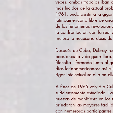
veces, ambos trabajos iban a 
más lucidos de la actual pro
1961: pudo asistir a la giga
latinoamericano libre de anal
de los fenómenos revoluciona
la confrontación con la real
incluso la necesaria dosis d
Después de Cuba, Debray reco
ocasiones la vida guerriller
filosofía—formado junto al g
días latinoamericanos: así s
rigor intelectual se alía en 
A fines de 1965 volvió a Cub
suficientemente estudiada. L
puestas de manifiesto en los t
brindaron las mayores facili
con numerosos participantes d