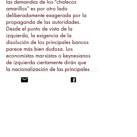
las demandas de los “chalecos
amarillos” es por otro lado
deliberadamente exagerada por la
propaganda de las autoridades.
Desde el punto de vista de la
izquierda, la exigencia de la
disolución de los principales bancos
parece más bien dudosa. Los
economistas marxistas o keynesianos
de izquierda ciertamente dirán que
la nacionalización de las principales
instituciones financieras y su
subordinación al control público es
mucho más razonable desde el
punto de vista de los intereses de la
sociedad. Pero, en primer lugar,
dicha exigencia no sólo es harto
factible, sino que no contradice la
lógica de la economía de mercado.
Y, en segundo lugar, incluso si se
llevara a la práctica, nada terrible