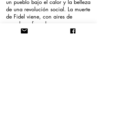
un pueblo bajo el calor y la belleza
de una revolución social. La muerte
de Fidel viene, con aires de
pasado, a formularnos una
pregunta de futuro: ¿qué significa
ser revolucionario hoy? Desde los
portones de la historia, con mirada
mordaz, la partida de Fidel nos
interroga sobre nuestro lugar en el
mundo como revolucionarios.
Fidel y la Revolución nos
enseñaron que la política
transformadora a veces no se
parece ni al arte, ni a los ángeles,
ni a la moral. Hoy sabemos que
incluso las revoluciones más
hermosas están cuajadas de carne
y hueso, de obstáculos y