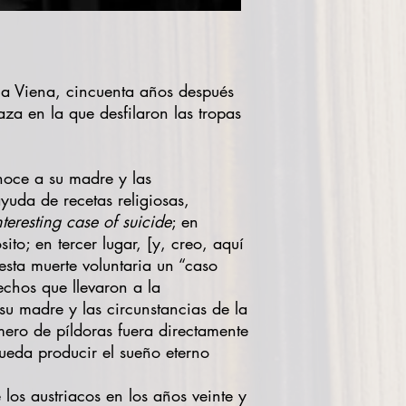
 la Viena, cincuenta años después
za en la que desfilaron las tropas
noce a su madre y las
yuda de recetas religiosas,
nteresting case of suicide
; en
ito; en tercer lugar, [y, creo, aquí
sta muerte voluntaria un “caso
echos que llevaron a la
u madre y las circunstancias de la
mero de píldoras fuera directamente
ueda producir el sueño eterno
 los austriacos en los años veinte y