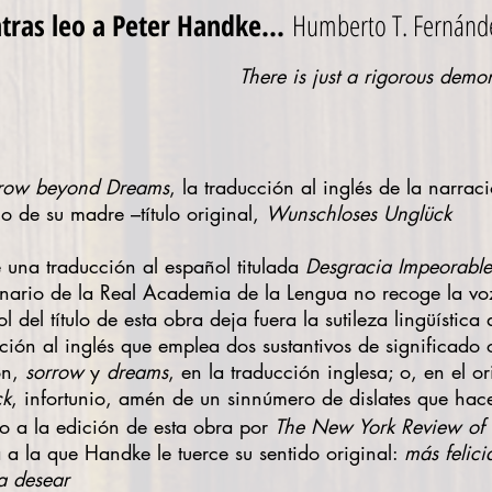
tras leo a Peter Handke...
Humberto T. Fernánd
There is just a rigorous demon
row beyond Dreams
, la traducción al inglés de la narra
io de su madre –título original,
Wunschloses Unglück
e una traducción al español titulada
Desgracia Impeorable
onario de la Real Academia de la Lengua no recoge la v
l del título de esta obra deja fuera la sutileza lingüístic
ción al inglés que emplea dos sustantivos de significado
ón,
sorrow
y
dreams
, en la traducción inglesa; o, en el 
ck
, infortunio, amén de un sinnúmero de dislates que hacen
go a la edición de esta obra por
The New York Review of
 a la que Handke le tuerce su sentido original:
más felic
a desear