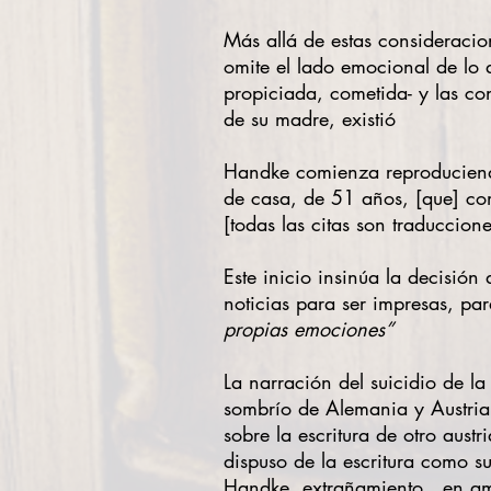
Más allá de estas consideracion
omite el lado emocional de lo 
propiciada, cometida- y las con
de su madre, existió
Handke comienza reproduciendo
de casa, de 51 años, [que] com
[todas las citas son traduccione
Este inicio insinúa la decisión
noticias para ser impresas, pa
propias emociones”
La narración del suicidio de l
sombrío de Alemania y Austria e
sobre la escritura de otro aus
dispuso de la escritura como 
Handke, extrañamiento…en ambo