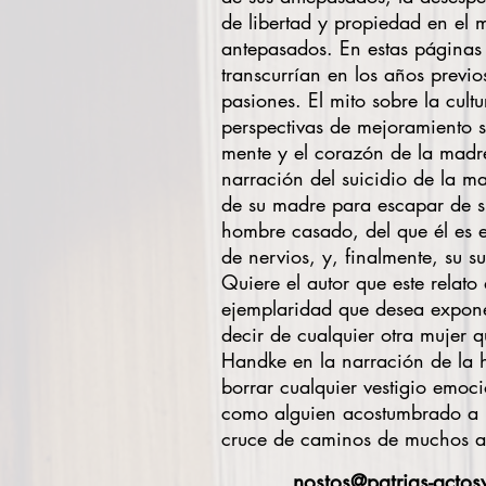
de libertad y propiedad en el
antepasados. En estas páginas 
transcurrían en los años previo
pasiones. El mito sobre la cul
perspectivas de mejoramiento so
mente y el corazón de la madr
narración del suicidio de la ma
de su madre para escapar de su
hombre casado, del que él es 
de nervios, y, finalmente, su s
Quiere el autor que este relato
ejemplaridad que desea exponer
decir de cualquier otra mujer 
Handke en la narración de la h
borrar cualquier vestigio emoc
como alguien acostumbrado a le
cruce de caminos de muchos ava
nostos@patrias-actos