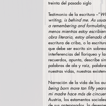
treinta del pasado siglo
Testimonio de la escritura –“
Whe
writing, is behind me. As usua
a remembering and formulating
menos mientras estoy escribien
obra literaria, estoy alienado
escritura de criba, o la escri
que debe ser escrito sin sobres
interferencias del lloriqueo y
recuerdos, apunta, describe si
palabras de ala y raíz, palabr
nuestras vidas, nuestras exist
Narración de la vida de los aus
being born more tan fifty year
mi madre hace más de cincuen
Austria, los estamentos sociale
de sus antepasados, la desespe