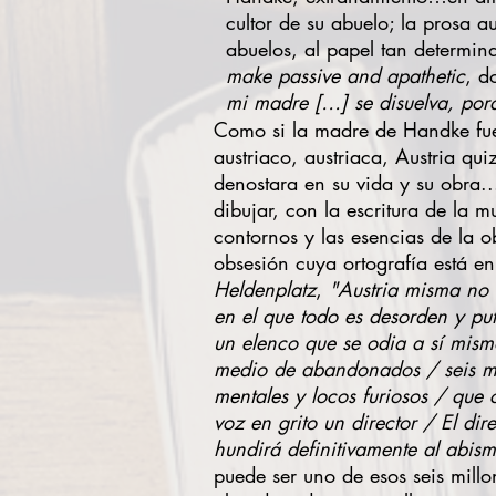
cultor de su abuelo; la prosa a
abuelos, al papel tan determina
make passive and apathetic
, 
mi madre […] se disuelva, por
Como si la madre de Handke fuer
austriaco, austriaca, Austria qu
denostara en su vida y su obra.
dibujar, con la escritura de la m
contornos y las esencias de la 
obsesión cuya ortografía está en
Heldenplatz
,
"Austria misma no 
en el que todo es desorden y pu
un elenco que se odia a sí mismo
medio de abandonados / seis mi
mentales y locos furiosos / que
voz en grito un director /
El dire
hundirá definitivamente al abis
puede ser uno de esos seis mill