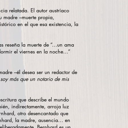
cia relatada. El autor austríaco
su madre –muerte propia,
stórico en el que esa existencia, la
ias reseña la muerte de “…un ama
rmir el viernes en la noche...”
 madre –él desea ser un redactor de
soy más que un notario de mis
escritura que describe el mundo
ién, indirectamente, arroja luz
ernhard, otro desencantado que
ernhard, la madre, ausencia… en
eliberadamente, Bernhard es un