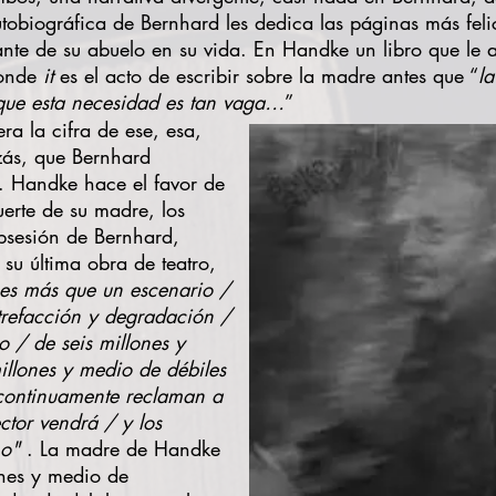
utobiográfica de Bernhard les dedica las páginas más feli
nte de su abuelo en su vida. En Handke un libro que le ar
donde
it
es el acto de escribir sobre la madre antes que “
la
que esta necesidad es tan vaga…
”
a la cifra de ese, esa,
izás, que Bernhard
.. Handke hace el favor de
uerte de su madre, los
obsesión de Bernhard,
 su última obra de teatro,
es más que un escenario /
trefacción y degradación /
 / de seis millones y
llones y medio de débiles
 continuamente reclaman a
ctor vendrá / y los
mo"
. La madre de Handke
ones y medio de