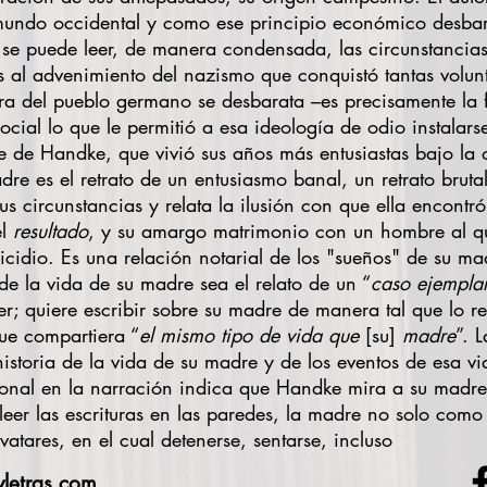
 mundo occidental y como ese principio económico desbar
se puede leer, de manera condensada, las circunstancias 
s al advenimiento del nazismo que conquistó tantas volun
tura del pueblo germano se desbarata –es precisamente la 
cial lo que le permitió a esa ideología de odio instalarse
e de Handke, que vivió sus años más entusiastas bajo la
dre es el retrato de un entusiasmo banal, un retrato brutal
s circunstancias y relata la ilusión con que ella encontr
el
resultado
, y su amargo matrimonio con un hombre al q
uicidio. Es una relación notarial de los "sueños" de su ma
 de la vida de su madre sea el relato de un “
caso ejempla
; quiere escribir sobre su madre de manera tal que lo r
que compartiera “
el mismo tipo de vida que
[su]
madre
”. 
istoria de la vida de su madre y de los eventos de esa vi
ional en la narración indica que Handke mira a su madre,
er las escrituras en las paredes, la madre no solo como 
tares, en el cual detenerse, sentarse, incluso
yletras.com