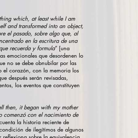
thing which, at least while I am
elf and transformed into an object,
e el pasado, sobre algo que, al
ncentrado en la escritura de una
que recuerda y formula
” [una
uras emocionales que desordenen lo
que no se debe obnubilar por las
ro el corazón, con la memoria los
que después serán revisadas,
ntos, los eventos que constituyen
l then, it began with my mother
odo comenzó con el nacimiento de
uenta la historia reciente de
a condición de ilegítimos de algunos
 reflexiona sobre la equivalencia