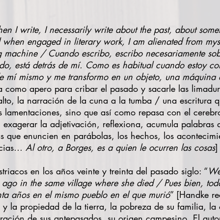
n I write, I necessarily write about the past, about some
l when engaged in literary work, I am alienated from mys
 machine / Cuando escribo, escribo necesariamente sobr
do, está detrás de mí. Como es habitual cuando estoy co
 de mí mismo y me transformo en un objeto, una máquina 
tura como apero para cribar el pasado y sacarle las limad
alto, la narración de la cuna a la tumba / una escritura 
 las lamentaciones, sino que así como repasa con el cereb
n exagerar la adjetivación, reflexiona, acumula palabras 
as que enuncien en parábolas, los hechos, los acontecimie
encias…
Al otro, a Borges, es a quien le ocurren las cosas
]
triacos en los años veinte y treinta del pasado siglo: “
Wel
s ago in the same village where she died / Pues bien, t
ta años en el mismo pueblo en el que murió
” [Handke rec
s y la propiedad de la tierra, la pobreza de su familia, l
ración de sus antepasados, su origen campesino. El autor