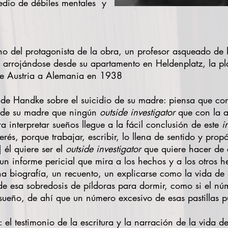
edio de débiles mentales
y
no del protagonista de la obra, un profesor asqueado de
a arrojándose desde su apartamento en Heldenplatz, la pla
e Austria a Alemania en 1938
ra de Handke sobre el suicidio de su madre: piensa que co
ia de su madre que ningún
outside investigator
que con la a
a interpretar sueños llegue a la fácil conclusión de este
i
rés, porque trabajar, escribir, lo llena de sentido y propós
] él quiere ser el
outside investigator
que quiere hacer de e
 un informe pericial que mira a los hechos y a los otros h
 biografía, un recuento, un explicarse como la vida de s
de esa sobredosis de píldoras para dormir, como si el nú
sueño, de ahí que un número excesivo de esas pastillas p
 el testimonio de la escritura y la narración de la vida de