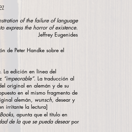
ez
stration of the failure of language
to express the horror of existence.
Jeffrey Eugenid
es
ción de Peter Handke sobre el
. La edición en línea del
oz
“impeorable”
. La traducción al
a del original en alemán y de su
 opuesto en el mismo fragmento de
original alemán,
wunsch
, desear y
 irritante la lectura]
 Books
, apunta que el título en
idad de la que se pueda desear
por