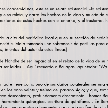
es academicistas, este es un relato existencial –la existen
que se relata, y narra los hechos de la vida y muerte de 
exiones de estos hechos con el entorno, y el trastorno, hi
 la cita del periódico local que en su sección de notic
etió suicidio tomando una sobredosis de pastillas para do
s, intentos del autor de estas líneas]
 de Handke de ser imparcial en el relato de la vida de su
ra ser leídas… Aquí recuerdo a Ballagas, apuntador: “
No 
a madre tiene como uno de sus daños colaterales ser una 
n los años veinte y treinta del pasado siglo; y que, tamb
triaco descontento, profundamente descontento, Thomas B
su herramienta quirúrgica, escritura de quirófano… En B
s, una narrativa divergente, casi nada en Bernhard, d