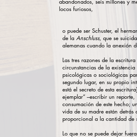
abandonados, seis millones y m
locos furiosos,
o puede ser Schuster, el herma
de la
Anschluss
, que se suicid
alemanas cuando la anexión d
Las tres razones de la escritu
circunstancias de la existenc
psicológicas o sociológicas par
segundo lugar, en su propio inte
está el secreto de esta escritura
ejemplar” –escribir un reporte,
consumación de este hecho; una
vida de su madre están detrás 
proporcional a la cantidad de 
Lo que no se puede dejar fuera: