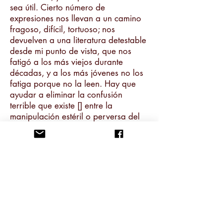
sea útil. Cierto número de
expresiones nos llevan a un camino
fragoso, difícil, tortuoso; nos
devuelven a una literatura detestable
desde mi punto de vista, que nos
fatigó a los más viejos durante
décadas, y a los más jóvenes no los
fatiga porque no la leen. Hay que
ayudar a eliminar la confusión
terrible que existe [] entre la
manipulación estéril o perversa del
marxismo[,] que ocupó con tanta
fuerza y durante tanto tiempo el
lugar del marxismo, y el riquísimo y
diverso pensamiento marxista
acumulado en siglo y medio, a mi
juicio el mejor y más útil conjunto de
pensamiento social de que
disponemos. La crisis profunda en
que cayó la reducción obligada a lo