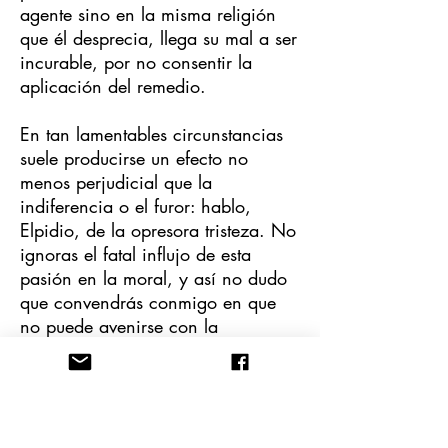
agente sino en la misma religión
que él desprecia, llega su mal a ser
incurable, por no consentir la
aplicación del remedio.
En tan lamentables circunstancias
suele producirse un efecto no
menos perjudicial que la
indiferencia o el furor: hablo,
Elpidio, de la opresora tristeza. No
ignoras el fatal influjo de esta
pasión en la moral, y así no dudo
que convendrás conmigo en que
no puede avenirse con la
verdadera piedad, que es la fuente
más pura de alegría. Prodúcese la
tristeza del impío no sólo por la
incertidumbre de su suerte, sino por
la falta del que podemos llamar