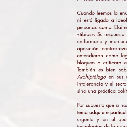
Cuando leemos la enu
ni está ligado a ide
personas como Elaine
«tibios». Su respuesta
uniformarlo y manten
oposición contrarrev
entendieran como leg
bloqueo o criticara 
También es bien sab
Archipiélago
en sus d
intolerancia y el sec
sino una práctica polí
Por supuesto que a no
tema adquiere particu
urgente y en el que 
tecnologías de la con