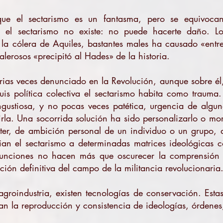
ue el sectarismo es un fantasma, pero se equivocan
 el sectarismo no existe: no puede hacerte daño. Lo
 la cólera de Aquiles, bastantes males ha causado «entre
lerosos «precipitó al Hades» de la historia.
rias veces denunciado en la Revolución, aunque sobre él,
is política colectiva el sectarismo habita como trauma. 
gustiosa, y no pocas veces patética, urgencia de algu
irla. Una socorrida solución ha sido personalizarlo o mor
er, de ambición personal de un individuo o un grupo, d
ian el sectarismo a determinadas matrices ideológicas 
sunciones no hacen más que oscurecer la comprensión 
ación definitiva del campo de la militancia revolucionaria
agroindustria, existen tecnologías de conservación. Esta
an la reproducción y consistencia de ideologías, órdenes