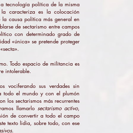
a tecnología política de la misma
 la caracteriza es la colocación
e la causa política más general en
ablarse de sectarismo entre campos
olítico con determinado grado de
tidad «única» se pretende proteger
 «secta».
mo. Todo espacio de militancia es
e intolerable.
os vociferando sus verdades sin
 a todo el mundo y con el plumón
son los sectarismos más recurrentes
éramos llamarlo
sectarismo activo
,
sión de convertir a todo el campo
ste texto lidia, sobre todo, con ese
asivos
.