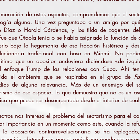
meración de estos aspectos, comprendemos que el secta
ología alguna. Una vez preguntaba a un amigo por qué
 Díaz o Harold Cárdenas, y los tilda de «agentes del
 fue que Otaola tenía o se había asignado la función de d
erlo bajo la hegemonía de esa fracción histérica y de
olucionaria tradicional con base en Miami. No podía 
ítimo que un opositor anduviera diciéndose «de izqui
el enfoque Trump de las relaciones con Cuba. Ahí ten
ido el ambiente que se respiraba en el grupo de
Fa
ías de alguna relevancia. Más de un enemigo del so
tarismo de ese espacio, lo que demuestra que no es un a
tica que puede ser desempeñada desde el interior de cual
sotros nos interesa el problema del sectarismo para el 
lar importancia en un momento como este, cuando la ref
la oposición contrarrevolucionaria se ha replegado,
servación obstaculizan que el socialismo pueda ser renov