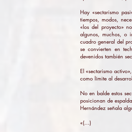
Hay «sectarismo pasi
tiempos, modos, nece
«los del proyecto» n
algunos, muchos, o i
cuadro general del pro
se convierten en tec
devenidos también sect
El «sectarismo activo»
como límite al desarro
No en balde estos sect
posicionan de espalda
Hernández señala algu
«(…)