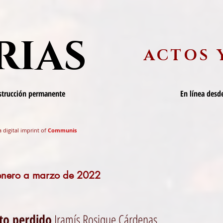
RIAS
ACTOS 
nstrucción permanente
En línea desde
a digital imprint of
Communis
 enero a marzo de 2022
nto perdido
Iramís Rosique Cárdenas