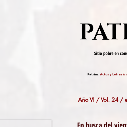
PAT
Sitio pobre en co
Patrias.
Actos y Letras
is 
Año VI / Vol. 24 /
En busca del vie