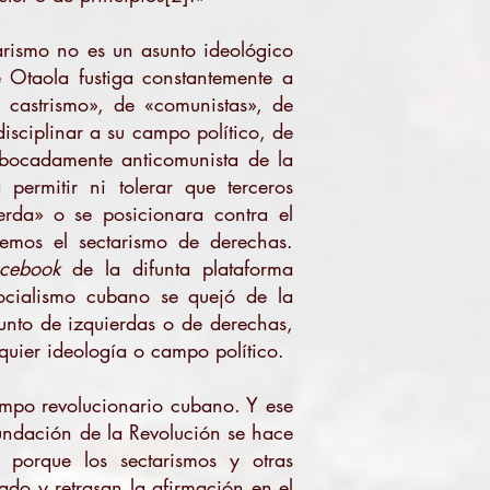
rismo no es un asunto ideológico
 Otaola fustiga constantemente a
 castrismo», de «comunistas», de
isciplinar a su campo político, de
sbocadamente anticomunista de la
permitir ni tolerar que terceros
erda» o se posicionara contra el
emos el sectarismo de derechas.
cebook
de la difunta plataforma
cialismo cubano se quejó de la
sunto de izquierdas o de derechas,
quier ideología o campo político.
campo revolucionario cubano. Y ese
undación de la Revolución se hace
 porque los sectarismos y otras
ado y retrasan la afirmación en el