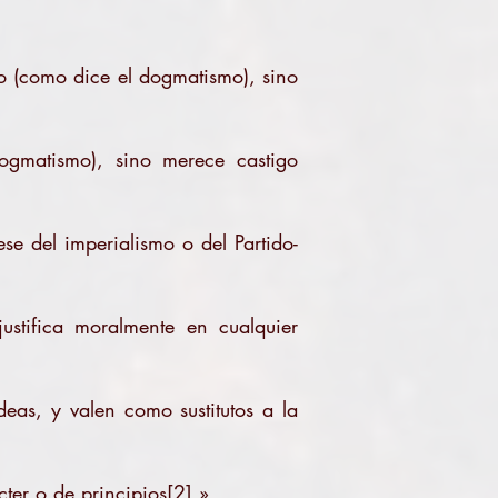
o (como dice el dogmatismo), sino
ogmatismo), sino merece castigo
ese del imperialismo o del Partido-
ustifica moralmente en cualquier
eas, y valen como sustitutos a la
cter o de principios
[2]
.»