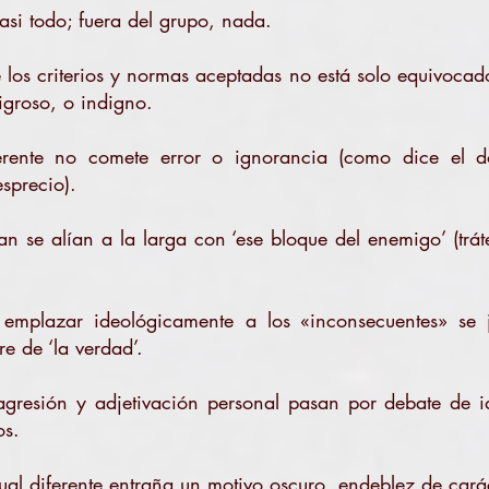
asi todo; fuera del grupo, nada.
los criterios y normas aceptadas no está solo equivocad
igroso, o indigno.
erente no comete error o ignorancia (como dice el d
esprecio).
an se alían a la larga con ‘ese bloque del enemigo’ (trát
y emplazar ideológicamente a los «inconsecuentes» se j
e de ‘la verdad’.
agresión y adjetivación personal pasan por debate de id
os.
dual diferente entraña un motivo oscuro, endeblez de cará