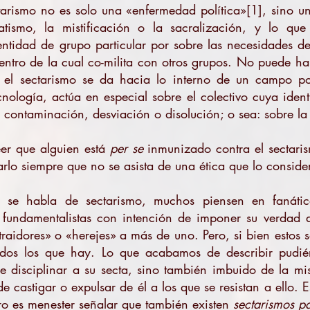
ctarismo no es solo una «enfermedad política»
[1],
sino un
tismo, la mistificación o la sacralización, y lo que
dentidad de grupo particular por sobre las necesidades d
dentro de la cual co-milita con otros grupos. No puede h
s: el sectarismo se da hacia lo interno de un campo p
cnología, actúa en especial sobre el colectivo cuya iden
 contaminación, desviación o disolución; o sea: sobre la
er que alguien está
per se
inmunizado contra el sectaris
larlo siempre que no se asista de una ética que lo consider
 se habla de sectarismo, muchos piensen en fanátic
 fundamentalistas con intención de imponer su verdad
«traidores» o «herejes» a más de uno. Pero, si bien estos 
odos los que hay. Lo que acabamos de describir pudi
 disciplinar a su secta, sino también imbuido de la mi
de castigar o expulsar de él a los que se resistan a ello. E
ero es menester señalar que también existen
sectarismos p