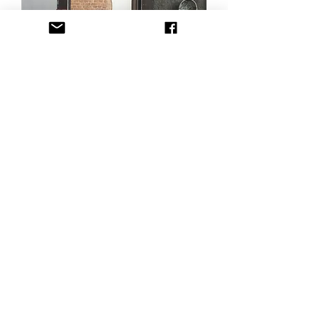
Centinela, ¿qué hora es de la
noche?
nostos@patrias-actosyletras.com