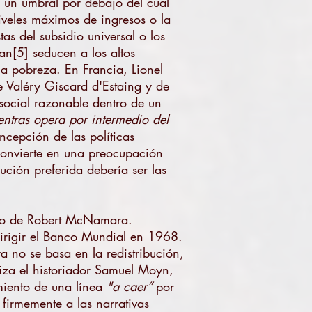
e un umbral por debajo del cual
iveles máximos de ingresos o la
as del subsidio universal o los
an[5] seducen a los altos
la pobreza. En Francia, Lionel
de Valéry Giscard d'Estaing y de
 social razonable dentro de un
entras opera por intermedio del
ncepción de las políticas
convierte en una preocupación
ución preferida debería ser las
azgo de Robert McNamara.
irigir el Banco Mundial en 1968.
 no se basa en la redistribución,
iza el historiador Samuel Moyn,
imiento de una línea
"a caer”
por
firmemente a las narrativas