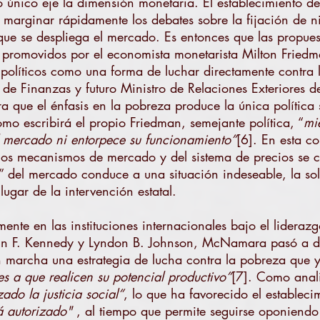
mo único eje la dimensión monetaria. El establecimiento d
marginar rápidamente los debates sobre la fijación de n
que se despliega el mercado. Es entonces que las propuest
 promovidos por el economista monetarista Milton Friedm
s políticos como una forma de luchar directamente contra 
o de Finanzas y futuro Ministro de Relaciones Exteriores 
ra que el énfasis en la pobreza produce la única política
mo escribirá el propio Friedman, semejante política, “
mi
l mercado ni entorpece su funcionamiento”
[6]. En esta co
e los mecanismos de mercado y del sistema de precios se 
e” del mercado conduce a una situación indeseable, la sol
lugar de la intervención estatal.
ente en las instituciones internacionales bajo el lider
ohn F. Kennedy y Lyndon B. Johnson, McNamara pasó a d
 marcha una estrategia de lucha contra la pobreza que ya
s a que realicen su potencial productivo”
[7]. Como anal
ado la justicia social”
, lo que ha favorecido el establec
á autorizado"
, al tiempo que permite seguirse oponiendo 