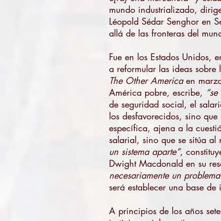
mundo industrializado, diri
Léopold Sédar Senghor en Se
allá de las fronteras del mun
Fue en los Estados Unidos, 
a reformular las ideas sobre 
The Other America
en marzo 
América pobre, escribe,
“se
de seguridad social, el sala
los desfavorecidos, sino que
específica, ajena a la cuest
salarial, sino que se sitúa a
un sistema aparte”
, constitu
Dwight Macdonald en su res
necesariamente un problema 
será establecer una base de i
A principios de los años set