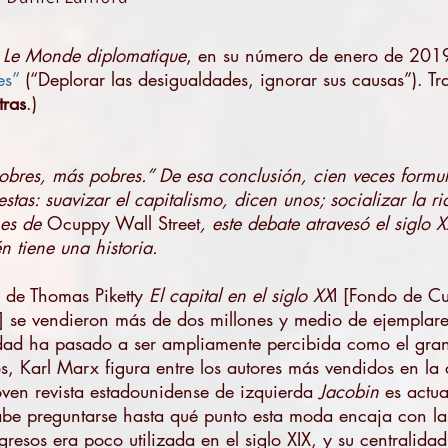
n
Le Monde diplomatique
, en su número de enero de 2019,
es”
(“Deplorar las desigualdades, ignorar sus causas”). T
tras
.)
 pobres, más pobres.” De esa conclusión, cien veces form
stas: suavizar el capitalismo, dicen unos; socializar la r
nes de
Ocuppy Wall Street
, este debate atravesó el siglo 
n tiene una historia.
o de Thomas Piketty
El capital en el siglo XX
I [Fondo de C
] se vendieron más de dos millones y medio de ejemplare
ldad ha pasado a ser ampliamente percibida como el gra
, Karl Marx figura entre los autores más vendidos en la c
ven revista estadounidense de izquierda
Jacobin
es actua
abe preguntarse hasta qué punto esta moda encaja con l
resos era poco utilizada en el siglo XIX, y su centralida