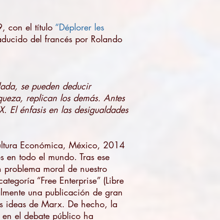
 con el título
“Déplorer les
raducido del francés por Rolando
ulada, se pueden deducir
iqueza, replican los demás. Antes
XX. El énfasis en las desigualdades
ultura Económica, México, 2014
s en todo el mundo. Tras ese
n problema moral de nuestro
ategoría “Free Enterprise” (Libre
lmente una publicación de gran
as ideas de Marx. De hecho, la
d en el debate público ha