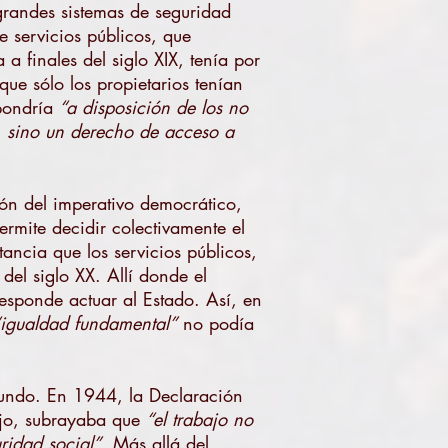
grandes sistemas de seguridad
e servicios públicos, que
a finales del siglo XIX, tenía por
ue sólo los propietarios tenían
 pondría
“a disposición de los no
a, sino un derecho de acceso a
ión del imperativo democrático,
ermite decidir colectivamente el
tancia que los servicios públicos,
del siglo XX. Allí donde el
responde actuar al Estado. Así, en
“igualdad fundamental”
no podía
mundo. En 1944, la Declaración
bajo, subrayaba que
“el trabajo no
uridad social”
. Más allá del