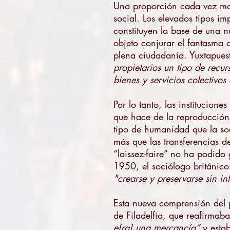
Una proporción cada vez mayo
social. Los elevados tipos im
constituyen la base de una nu
objeto conjurar el fantasma 
plena ciudadanía. Yuxtapuest
propietarios un tipo de recu
bienes y servicios colectivos
Por lo tanto, las institucio
que hace de la reproducción f
tipo de humanidad que la soci
más que las transferencias d
“laissez-faire” no ha podido
1950, el sociólogo británic
"crearse y preservarse sin in
Esta nueva comprensión del 
de Filadelfia, que reafirmab
e[ra] una mercancía”
y esta