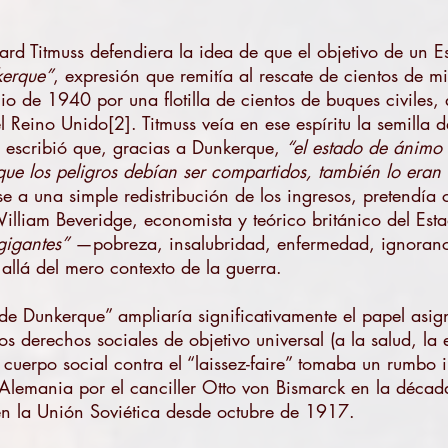
ard Titmuss defendiera la idea de que el objetivo de un E
kerque”
, expresión que remitía al rescate de cientos de m
io de 1940 por una flotilla de cientos de buques civiles,
 Reino Unido[2]. Titmuss veía en ese espíritu la semilla 
, escribió que, gracias a Dunkerque,
“el estado de ánimo
que los peligros debían ser compartidos, también lo eran 
se a una simple redistribución de los ingresos, pretendía 
illiam Beveridge, economista y teórico británico del Est
gigantes”
—pobreza, insalubridad, enfermedad, ignoranc
allá del mero contexto de la guerra.
u de Dunkerque” ampliaría significativamente el papel asi
os derechos sociales de objetivo universal (a la salud, la 
 cuerpo social contra el “laissez-faire” tomaba un rumbo i
 Alemania por el canciller Otto von Bismarck en la décad
en la Unión Soviética desde octubre de 1917.