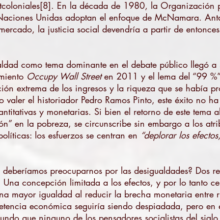
postcoloniales[8]. En la década de 1980, la Organización
 Naciones Unidas adoptan el enfoque de McNamara. Anta
 mercado, la justicia social devendría a partir de entonce
aldad como tema dominante en el debate público llegó a su
imiento
Occupy Wall Street
en 2011 y el lema del “99 %”
ión extrema de los ingresos y la riqueza que se había p
aler el historiador Pedro Ramos Pinto, este éxito no ha
uantitativas y monetarias. Si bien el retorno de este tema
ón” en la pobreza, se circunscribe sin embargo a los atri
olíticas: los esfuerzos se centran en
“deplorar los efectos
a deberíamos preocuparnos por las desigualdades? Dos re
. Una concepción limitada a los efectos, y por lo tanto ce
na mayor igualdad al reducir la brecha monetaria entre ri
tencia económica seguiría siendo despiadada, pero en e
undo que ninguno de los pensadores socialistas del sigl