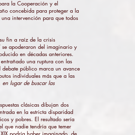
 para la Cooperación y el
ño concebida para proteger a la
s una intervención para que todos
 fin a raíz de la crisis
 se apoderaron del imaginario y
roducido en décadas anteriores.
 entrañado una ruptura con las
 al debate público marca un avance
butos individuales más que a las
, en lugar de buscar las
spuestas clásicas dibujan dos
ntrada en la estricta disparidad
cos y pobres. El resultado sería
l que nadie tendría que temer
o XIX podría haber imaginado, de