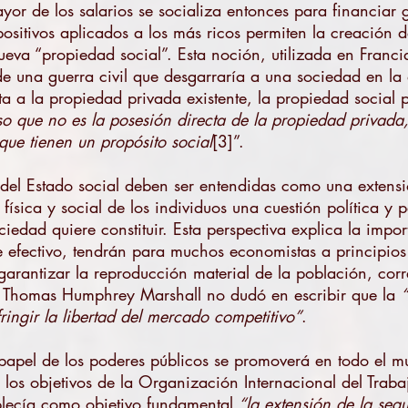
r de los salarios se socializa entonces para financiar 
positivos aplicados a los más ricos permiten la creación d
eva “propiedad social”. Esta noción, utilizada en Francia 
de una guerra civil que desgarraría a una sociedad en la q
a a la propiedad privada existente, la propiedad social
rso que no es la posesión directa de la propiedad privad
 que tienen un propósito social
[3]”.
nes del Estado social deben ser entendidas como una extens
ísica y social de los individuos una cuestión política y p
edad quiere constituir. Esta perspectiva explica la impor
e efectivo, tendrán para muchos economistas a principios 
 garantizar la reproducción material de la población, cor
o Thomas Humphrey Marshall no dudó en escribir que la
fringir la libertad del mercado competitivo”
.
papel de los poderes públicos se promoverá en todo el 
a los objetivos de la Organización Internacional del Tra
blecía como objetivo fundamental
“la extensión de la seg