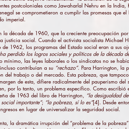
gentes postcoloniales como Jawaharlal Nehru en la Ind
negal se comprometieron a cumplir las promesas que el E
do imperial.
en la década de 1960, que la creciente preocupación por
la justicia social. Cuando el activista socialista Michael 
de 1962, los programas del Estado social eran a sus ojo
 ha perdido los logros sociales y políticos de la década 
rio mínimo, las leyes laborales o los sindicatos no se hab
 incluso contribuían a su
“rechazo”
. Para Harrington, la
ión del trabajo o del mercado. Esta pobreza, que tampoco
l margen de esta, difiere radicalmente del pauperismo del 
yen, por lo tanto, un problema específico. Como escribió 
eña de 1963 del libro de Harrington,
“la desigualdad de 
social importante”
;
“la pobreza, sí lo es”
[4]. Desde ento
ngresos en lugar de universalizar la seguridad social.
enta, la dramática irrupción del “problema de la pobreza