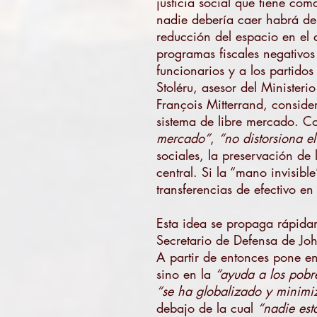
justicia social que tiene co
nadie debería caer habrá de 
reducción del espacio en el 
programas fiscales negativos
funcionarios y a los partido
Stoléru, asesor del Ministeri
François Mitterrand, conside
sistema de libre mercado. Co
mercado”
,
“no distorsiona e
sociales, la preservación d
central. Si la “mano invisibl
transferencias de efectivo en 
Esta idea se propaga rápidam
Secretario de Defensa de J
A partir de entonces pone en
sino en la
“ayuda a los pobre
“se ha globalizado y minimiz
debajo de la cual
“nadie est