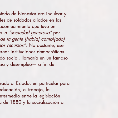
stado de bienestar era inculcar y
iles de soldados aliados en las
 acontecimiento que tuvo un
de la
“sociedad generosa”
por
 de la gente [había] cambi[ado]
los recursos”
. No obstante, ese
crear instituciones democráticas
ado social, llamaría en un famoso
ia y desempleo— a fin de
gnado al Estado, en particular para
educación, el trabajo, la
ntermedio entre la legislación
a de 1880 y la socialización a