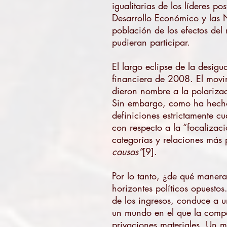
igualitarias de los líderes 
Desarrollo Económico y las
población de los efectos del
pudieran participar.
El largo eclipse de la desigu
financiera de 2008. El mov
dieron nombre a la polarizac
Sin embargo, como ha hecho v
definiciones estrictamente c
con respecto a la “focalizaci
categorías y relaciones más p
causas”
[9].
Por lo tanto, ¿de qué maner
horizontes políticos opuestos
de los ingresos, conduce a u
un mundo en el que la compe
privaciones materiales. Un m