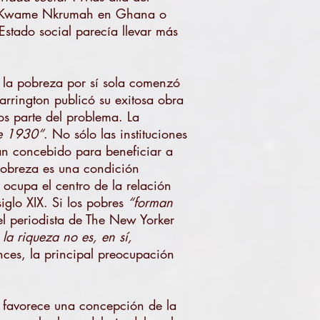
ia, Kwame Nkrumah en Ghana o
stado social parecía llevar más
 la pobreza por sí sola comenzó
Harrington publicó su exitosa obra
s parte del problema. La
de 1930”
. No sólo las instituciones
ían concebido para beneficiar a
 pobreza es una condición
 ocupa el centro de la relación
siglo XIX. Si los pobres
“forman
el periodista de The New Yorker
la riqueza no es, en sí,
nces, la principal preocupación
” favorece una concepción de la