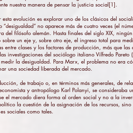
e nuestra manera de pensar la justicia social[1].
esta evolución es explorar uno de los clásicos del socia
o “desigualdad” no aparece más de cuatro veces (el núme
a del filósofo alemán. Hasta finales del siglo XIX, ning
sobre un eje y, sobre otro eje, el ingreso total para medi
s entre clases y los factores de producción, más que las 
las investigaciones del sociólogo italiano Vilfredo Paret
edir la desigualdad. Para Marx, el problema no era cómo 
nar una sociedad liberada del mercado.
ducción, de trabajo o, en términos más generales, de re
 economista y antropólogo Karl Polanyi, se consideraba
e el mercado diera forma al orden social y no a la inver
olítico la cuestión de la asignación de los recursos, si
es sociales como tales.