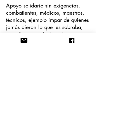
Apoyo solidario sin exigencias,
combatientes, médicos, maestros,
técnicos, ejemplo impar de quienes
jamás dieron lo que les sobraba,
paradigma revolucionario, con
Fidel siempre al frente, audaz y
fraterno,
En 2006, ante una enfermedad
muy grave, tomó decisiones que
nadie le pedía ni quería. Fue más
grande aún cuan dejó ser, por
voluntad propia, el dirigente
máximo del Estado y del Partido, la
posición mediante la cual había
servido al pueblo durante tantos
años. Ya hacía mucho tiempo que
su inmenso prestigio había