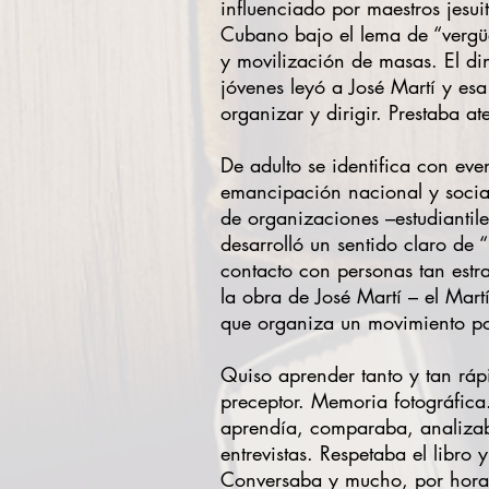
influenciado por maestros jesui
Cubano bajo el lema de “vergü
y movilización de masas. El di
jóvenes leyó a José Martí y esa
organizar y dirigir. Prestaba at
De adulto se identifica con even
emancipación nacional y social
de organizaciones –estudiantile
desarrolló un sentido claro de
contacto con personas tan est
la obra de José Martí – el Mart
que organiza un movimiento pol
Quiso aprender tanto y tan ráp
preceptor. Memoria fotográfica
aprendía, comparaba, analizaba 
entrevistas. Respetaba el libro 
Conversaba y mucho, por horas, 