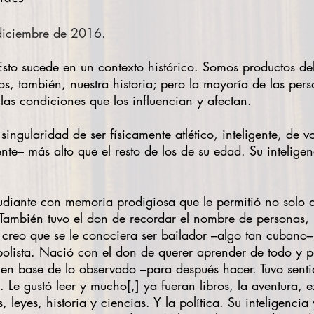
diciembre de 2016.
to sucede en un contexto histórico. Somos productos de
mos, también, nuestra historia; pero la mayoría de las per
las condiciones que los influencian y afectan.
singularidad de ser físicamente atlético, inteligente, de 
e– más alto que el resto de los de su edad. Su intelige
udiante con memoria prodigiosa que le permitió no solo ap
. También tuvo el don de recordar el nombre de personas, 
No creo que se le conociera ser bailador –algo tan cubano–
olista. Nació con el don de querer aprender de todo y p
r en base de lo observado –para después hacer. Tuvo senti
 Le gustó leer y mucho[,] ya fueran libros, la aventura, e
s, leyes, historia y ciencias. Y la política. Su inteligenc