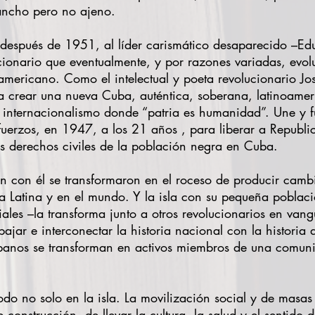
ancho pero no ajeno.
, después de 1951, al líder carismático desaparecido –Ed
cionario que eventualmente, y por razones variadas, evol
mericano. Como el intelectual y poeta revolucionario José
a crear una nueva Cuba, auténtica, soberana, latinoameri
 internacionalismo donde “patria es humanidad”. Une y f
sfuerzos, en 1947, a los 21 años , para liberar a Republ
s derechos civiles de la población negra en Cuba.
on con él se transformaron en el roceso de producir cambi
 Latina y en el mundo. Y la isla con su pequeña poblaci
ales –la transforma junto a otros revolucionarios en vang
rabajar e interconectar la historia nacional con la histori
ubanos se transforman en activos miembros de una comuni
o no solo en la isla. La movilización social y de masas 
construcción, de llevar la cultura, la salud y el sentido