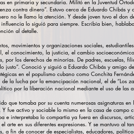
tas en primaria y secundaria. Militó en la Juventud Ortod
enza contra dinero”. Estuvo cerca de Eduardo Chibás y 
nero no le llamo la atención. Y desde joven tuvo el don
 influencia lo siguió para siempre. Escribía bien, hablab
ención al detalle.
tos, movimientos y organizaciones sociales, estudiantiles 
, el conocimiento, la justicia, el cambio socioeconómico
s, por los derechos de minorías. De padres, escuelas, filia
 “lo justo”. Conoció y siguió a Eduardo Chibás y amigo d
ratégicas en el populismo cubano como Conchita Fernán
í de la lucha por la emancipación nacional, el de “Los zap
ítico por la liberación nacional mediante el uso de las 
ido que tomaba por su cuenta numerosas asignaturas en 
. Y fue activo y sociable lo mismo en la casa de campo c
e interpretaba lo compartía ya fuera en discursos, artíc
y el arte en sus diferentes expresiones. Y se mantuvo al t
a fin de conocer de especialistas, educadores, políticos, 