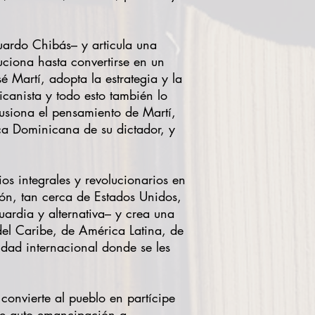
uardo Chibás– y articula una
uciona hasta convertirse en un
 Martí, adopta la estrategia y la
canista y todo esto también lo
usiona el pensamiento de Martí,
ica Dominicana de su dictador, y
os integrales y revolucionarios en
ón, tan cerca de Estados Unidos,
uardia y alternativa– y crea una
a del Caribe, de América Latina, de
dad internacional donde se les
convierte al pueblo en partícipe
 de auto emancipación a