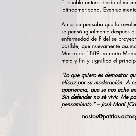
El pueblo entero desde el mism
latinoamericana. Eventualment
Antes se pensaba que la revoluc
se pensó igualmente después q
enfermedad de Fidel se proyect
posible, que nuevamente asuman
Marzo de 1889 en carta Manuel
meta y fin y significa el princ
“Lo que quiero es demostrar q
eficaz por su moderación. A cad
apariencia, que se nos eche en
Sin defender no sé vivir. Me pa
pensamiento.” – José Martí [
nostos@patrias-actos