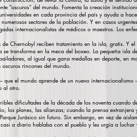
te “oscuros” del mundo. Fomenta la creación institucion
o universidades en cada provincia del país y ayuda a hacer
a numerosos sectores de la población. Y en casos urgente
rigadas internacionalistas de médicos o maestros. Los enfe
de Chernobyl reciben tratamiento en la isla, gratis. Y e
 se transforma en la meca del boxeo. La pequeña isla des
 bailadores, al igual que gana medallas en deporte, en m
s oscuros rincones del mundo.
 que el mundo aprende de un nuevo internacionalismo –b
 al otro.
ribles dificultades de la década de los noventa cuando d
cio, los planes, las alianzas; cuando la prensa extranjer
Parque Jurásico sin futuro. Sin embargo, en vez de aisl
casi a diario hablaba con el pueblo y les urgía a luchar 