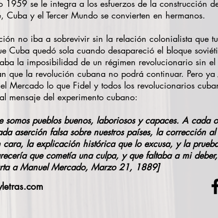
o 1959 se le integra a los esfuerzos de la construcción 
e, Cuba y el Tercer Mundo se convierten en hermanos.
ión no iba a sobrevivir sin la relación colonialista que 
ue Cuba quedó sola cuando desapareció el bloque sovié
aba la imposibilidad de un régimen revolucionario sin el 
 que la revolución cubana no podrá continuar. Pero ya J
 Mercado lo que Fidel y todos los revolucionarios cub
ipal mensaje del experimento cubano:
ue somos pueblos buenos, laboriosos y capaces. A cada 
a aserción falsa sobre nuestros países, la corrección al
 cara, la explicación histórica que lo excusa, y la prue
recería que cometía una culpa, y que faltaba a mi deber, 
Carta a Manuel Mercado, Marzo 21, 1889]
yletras.com