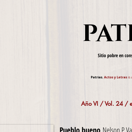
PAT
Sitio pobre en co
Patrias.
Actos y Letras
is 
Año VI / Vol. 24 /
Pueblo bueno
Nelson P Va