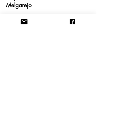
Melgarejo
Muere Fidel Castro ¿el político
más astuto del siglo XX? Jon Lee
Anderson
Fidel vive Fernando Martínez
Heredia
Pueblo bueno Nelson P Valdés
Fidel Castro y la represión contra
los intelectuales Ignacio Ramonet
nostos@patrias-actosyletras.com