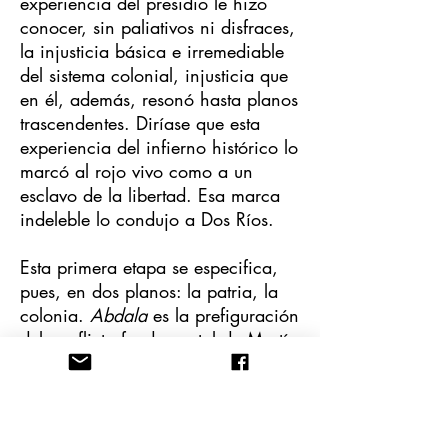
experiencia del presidio le hizo
conocer, sin paliativos ni disfraces,
la injusticia básica e irremediable
del sistema colonial, injusticia que
en él, además, resonó hasta planos
trascendentes. Diríase que esta
experiencia del infierno histórico lo
marcó al rojo vivo como a un
esclavo de la libertad. Esa marca
indeleble lo condujo a Dos Ríos.
Esta primera etapa se especifica,
pues, en dos planos: la patria, la
colonia.
Abdala
es la prefiguración
del conflicto fundamental de Martí
con el mundo de la madre, las
hermanas, la esposa.
El presidio
político en Cuba
(Madrid, 1871)
es el testimonio y la denuncia que