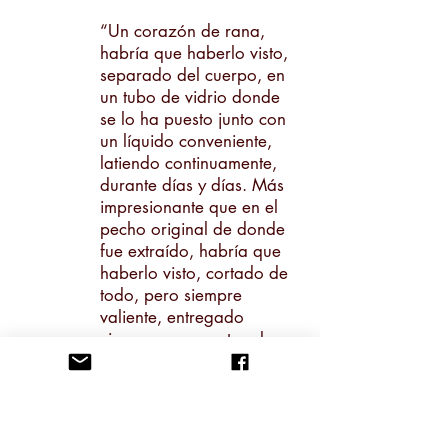
“Un corazón de rana,
habría que haberlo visto,
separado del cuerpo, en
un tubo de vidrio donde
se lo ha puesto junto con
un líquido conveniente,
latiendo continuamente,
durante días y días. Más
impresionante que en el
pecho original de donde
fue extraído, habría que
haberlo visto, cortado de
todo, pero siempre
valiente, entregado
ciega y vanamente a lo
suyo, sin distraerse,
cumpliendo sin fallar, sin
la menor vacilación, con
su faena de latir, latir, latir,