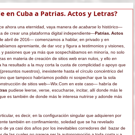
e en Cuba a Patrias. Actos y Letras?
e ahora una eternidad, vaya manera de 
acabarse
 lo histórico— 
dea de crear una plataforma digital independiente—
Patrias. Actos 
1 de abril de 2016— comenzamos a hablar, en privado y en 
bíamos apremiante, de dar voz y figura a testimonios y visiones, 
ones y pasiones que ya más que sospechábamos en minoría, no solo 
as en materia de creación de sitios web eran nulos, y ello 
en 
ha resultado a la muy corta la cuota de complicidad o apoyo que 
presuntos nuestros), inexistente hasta el círculo concéntrico del 
ino que tampoco habríamos podido ni sospechar que la sola 
construcción de sitios web—Wix.Com en este caso— habría de 
tras
 pudiese leerse, verse, escucharse, incitar, allí donde más le 
que es también de donde más le interesa nutrirse y adonde más 
ticular, es decir, en la configuración singular que adquieren por 
nte también en confinamiento, soledad que se ha revelado 
o de ya casi dos años por los inevitables corredores del  bazar de 
 de las cuales no parece ser la autopromoción a toda costa y a 