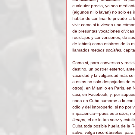
cualquier precio, ya sea mediant
(algunos ni lo lavan) no solo es 
hablar de confinar lo privado  a l
vivir como si tuviesen una cámar
de presuntas vocaciones cívicas 
reciclajes y conversiones, de sus
de labios) como esbirros de la 
llamados 
medios sociales
, capita
Como si, para conversos y recicla
destino, un postrer estertor, ante
vacuidad y la vulgaridad más se
a estos no solo despojados de cu
otros), en Miami o en París, en 
casi, en Facebook, y, por supues
nada en Cuba sumarse a la contra
odio y del improperio, si no por 
impaciencia—pues es 
a ellos
, n
tiempo
, el de lo tan soez y estu
Cuba toda posible huella de la Re
salvo, valga recordárselos, para