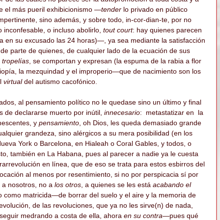
e el más pueril exhibicionismo —
tender
 lo privado en público 
impertinente, sino además, y sobre todo, in-cor-dian-te, por no 
o inconfesable, o incluso abolirlo, 
tout court
: hay quienes parecen 
a en su excusado las 24 horas)—, ya sea mediante la satisfacción 
de parte de quienes, de cualquier lado de la ecuación de sus 
 
tropelías
, se comportan y expresan (la espuma de la rabia a flor 
miopía, la mezquindad y el improperio—que de nacimiento son los 
l 
virtual
 del autismo cacofónico.
dos, al pensamiento político no le quedase sino un último y final 
s de declararse muerto por inútil,
 innecesario
:  metastatizar en  la 
nescentes, y 
pensamiento
, oh Dios, les queda demasiado grande 
alquier grandeza, sino alérgicos a su mera posibilidad (en los 
Nueva York o Barcelona, en Hialeah o Coral Gables, y todos, o 
to, también en La Habana, pues al parecer a nadie ya le cuesta 
rrevolución en línea, que de eso se trata para estos esbirros del 
vocación al menos por resentimiento, si no por perspicacia sí por 
o a nosotros, no a 
los otros
, a quienes se les está 
acabando el 
lto como matricida—de borrar del suelo y el aire y la memoria de 
volución, de las revoluciones, que ya no les sirve(n) de nada, 
 seguir medrando a costa de ella, ahora 
en su contra—
pues qué 