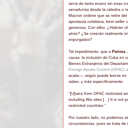
sería de tanto enano sin esas c
senadurías desde la cátedra o r
Macron ordene que se retire del 
apostasía cotidiana, best-seller
 
generosa. Con
 ellos
. ¿Habrán ol
atrás
? ¿Se creerán realmente i
expurgados?
Tal impedimento, que a 
Patrias.
causa: la inclusión de Cuba en u
Bienes Extranjeros del Departam
Foreign Assets Control (OFAC) a
acata—, según puede leerse en 
saber, y más específicamente:
“[U]sers from OFAC restricted an
including Wix sites […] It is not
restricted countries.”
Por nuestro lado, no podemos si
circunstancias, pues se trata de