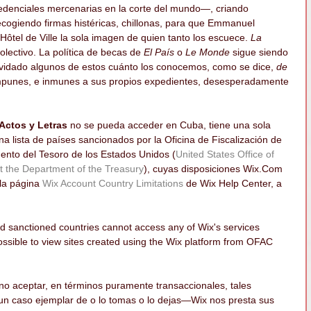
redenciales mercenarias en la corte del mundo
—
, criando 
ecogiendo firmas histéricas, chillonas, para que Emmanuel 
Hôtel de Ville la sola imagen de quien tanto los escuece. 
La 
colectivo. La política de becas de
 El País
 o 
Le Monde
 sigue siendo 
vidado algunos de estos cuánto los conocemos, como se dice, 
de 
mpunes, e inmunes a sus propios expedientes, desesperadamente 
 Actos y Letras
 no se pueda acceder en Cuba, tiene una sola 
na lista de países sancionados por la Oficina de Fiscalización de 
ento del Tesoro de los Estados Unidos (
United States Office of 
t the Department of the Treasury
), cuyas disposiciones Wix.Com 
la página 
Wix Account Country Limitations
 de Wix Help Center, a 
d sanctioned countries cannot access any of Wix's services 
 possible to view sites created using the Wix platform from OFAC 
no aceptar, en términos puramente transaccionales, tales 
 un caso ejemplar de o lo tomas o lo dejas—Wix nos presta sus 