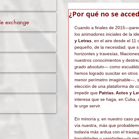
¿Por qué no se acced
ible exchange
Cuando a finales de 2015—parec
los animadores iniciales de la i
y Letras
, en el aire desde el 1
pequeño, de la necesidad, que sa
horizontes y travesías, filiaci
nuestros conocimientos y destrez
grado absoluto
— como escuálida 
hemos logrado suscitar en otros (
menor perímetro imaginable—, s
elección de una plataforma de 
impedir que
 Patrias. Actos y Le
interesa que se haga, en Cuba, 
le urge servir.
En minoría y, en nuestro caso par
vía nuestra, más que probableme
todavía más ardua con el trasieg
banalidades y vanidades—la peor